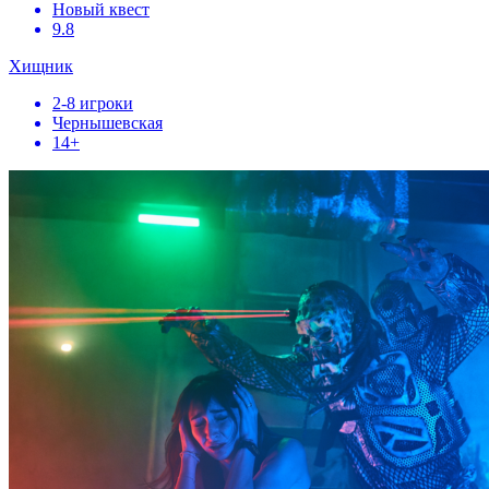
Новый квест
9.8
Хищник
2-8 игроки
Чернышевская
14+