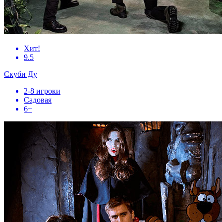
Хит!
9.5
Скуби Ду
2-8 игроки
Садовая
6+