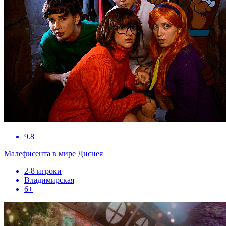
9.8
Малефисента в мире Диснея
2-8 игроки
Владимирская
6+