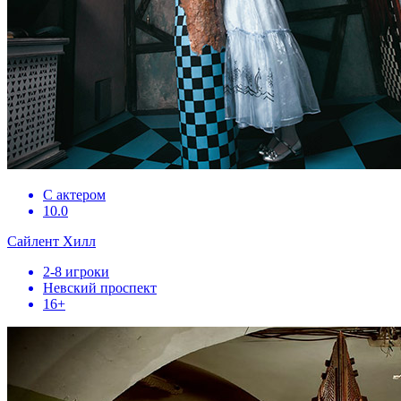
С актером
10.0
Сайлент Хилл
2-8 игроки
Невский проспект
16+