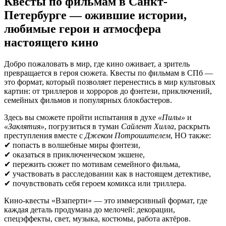
Квесты по фильмам в Санкт-
Петербурге — ожившие истории,
любимые герои и атмосфера
настоящего кино
Добро пожаловать в мир, где кино оживает, а зритель
превращается в героя сюжета. Квесты по фильмам в СПб —
это формат, который позволяет перенестись в мир культовых
картин: от триллеров и хорроров до фэнтези, приключений,
семейных фильмов и популярных блокбастеров.
Здесь вы сможете пройти испытания в духе
«Пилы»
и
«Заклятия»
, погрузиться в туман
Сайлент Хилла
, раскрыть
преступления вместе с
Джеком Потрошителем
, НО также:
✔ попасть в волшебные миры фэнтези,
✔ оказаться в приключенческом экшене,
✔ пережить сюжет по мотивам семейного фильма,
✔ участвовать в расследовании как в настоящем детективе,
✔ почувствовать себя героем комикса или триллера.
Кино-квесты «Взаперти» — это иммерсивный формат, где
каждая деталь продумана до мелочей: декорации,
спецэффекты, свет, музыка, костюмы, работа актёров.