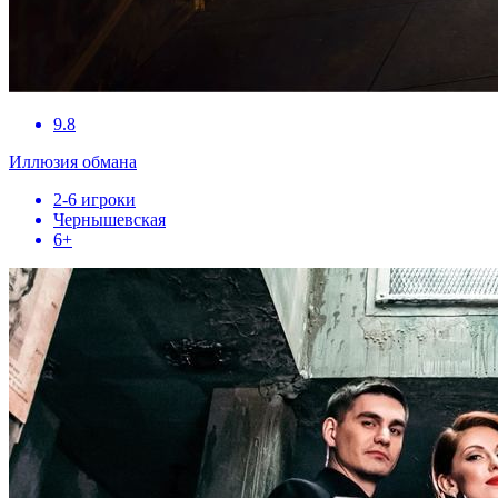
9.8
Иллюзия обмана
2-6 игроки
Чернышевская
6+