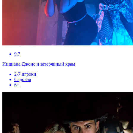
9.7
Индиана Джонс и затерянный храм
2-7 игроки
Садовая
6+