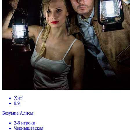
Хит!
9.9
Безумие Алисы
2-6 игроки
Чернышевская