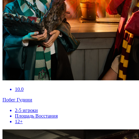
10.0
Побег Гудини
2-5 игроки
Площадь Восстания
12+