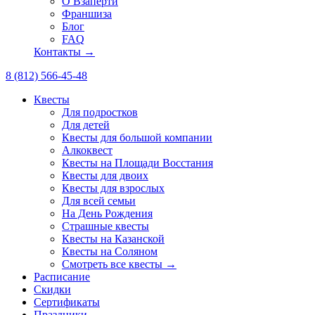
О Взаперти
Франшиза
Блог
FAQ
Контакты →
8 (812) 566-45-48
Квесты
Для подростков
Для детей
Квесты для большой компании
Алкоквест
Квесты на Площади Восстания
Квесты для двоих
Квесты для взрослых
Для всей семьи
На День Рождения
Страшные квесты
Квесты на Казанской
Квесты на Соляном
Смотреть все квесты →
Расписание
Скидки
Сертификаты
Праздники