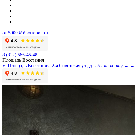
от 5000 ₽
бронировать
8 (812) 566-45-48
Площадь Восстания
м. Площадь Восстания, 2-я Советская ул., д. 27/2
на карту →
→