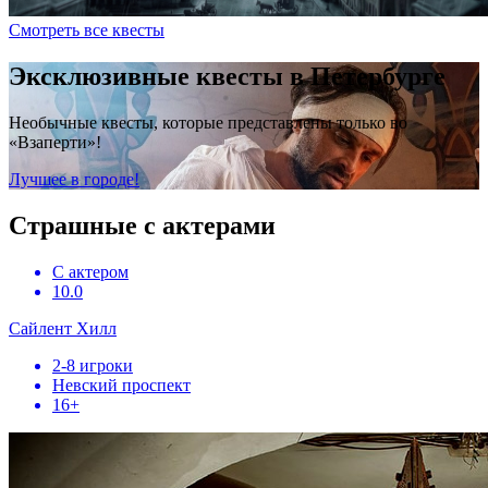
Смотреть все квесты
Эксклюзивные квесты в Петербурге
Необычные квесты, которые представлены только во
«Взаперти»!
Лучшее в городе!
Страшные с актерами
С актером
10.0
Сайлент Хилл
2-8 игроки
Невский проспект
16+