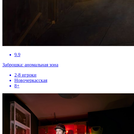
9.9
Заброшка: аномальная зона
2-8 игроки
Новочеркасская
8+