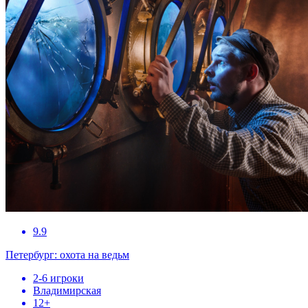
9.9
Петербург: охота на ведьм
2-6 игроки
Владимирская
12+