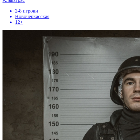
Алькатрас
2-8 игроки
Новочеркасская
12+