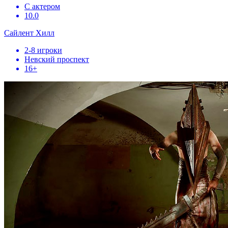
С актером
10.0
Сайлент Хилл
2-8 игроки
Невский проспект
16+