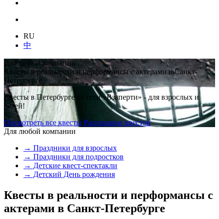
RU
中
Для любой компании
Квесты в реальности и перформансы с актерами в Санкт-
Петербурге
Квесты в Петербурге от сети «Взаперти» - для взрослых и
детей!
Посмотреть все квесты
Расписание квестов
Для любой компании
→ Праздники для взрослых
→ Праздники для подростков
→ Детские квест-спектакли
→ Детский День рождения
Квесты в реальности и перформансы с
актерами в Санкт-Петербурге