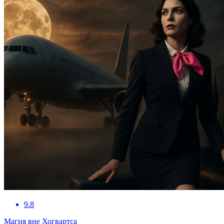
9.8
Магия вне Хогвартса