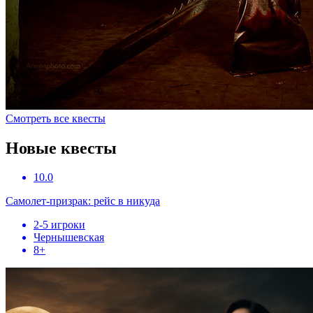
Смотреть все квесты
Новые квесты
10.0
Самолет-призрак: рейс в никуда
2-5 игроки
Чернышевская
8+