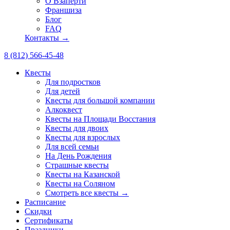
О Взаперти
Франшиза
Блог
FAQ
Контакты →
8 (812) 566-45-48
Квесты
Для подростков
Для детей
Квесты для большой компании
Алкоквест
Квесты на Площади Восстания
Квесты для двоих
Квесты для взрослых
Для всей семьи
На День Рождения
Страшные квесты
Квесты на Казанской
Квесты на Соляном
Смотреть все квесты →
Расписание
Скидки
Сертификаты
Праздники