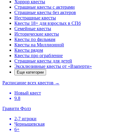
Хоррор квесты
Страшные квесты с актерами
Страшные квесты без актеров
Нестрашные квесты
Квесты 18+ для взрослых в СПб
Семейные квесты
Исторические квесты
Квесты по фильмам
Квесты на Миллионной
Квесты рядом
Квесты про ограбление
Страшные квесты для детей
Эксклюзивные квесты от «Взаперти»
Еще категории
Расписание всех квестов
→
Новый квест
9.8
Гравити Фолз
2-7 игроки
Чернышевская
6+