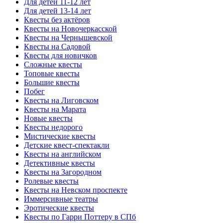
Для детей 11-12 лет
Для детей 13-14 лет
Квесты без актёров
Квесты на Новочеркасской
Квесты на Чернышевской
Квесты на Садовой
Квесты для новичков
Сложные квесты
Топовые квесты
Большие квесты
Побег
Квесты на Лиговском
Квесты на Марата
Новые квесты
Квесты недорого
Мистические квесты
Детские квест-спектакли
Квесты на английском
Детективные квесты
Квесты на Загородном
Ролевые квесты
Квесты на Невском проспекте
Иммерсивные театры
Эротические квесты
Квесты по Гарри Поттеру в СПб