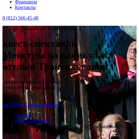
Франшиза
Контакты
8 (812) 566-45-48
м. Садовая, ул. Казначейская, д. 7
квест-спектакль
Монстры на каникулах:
отель в Трансильвании
Запоминающийся праздник
в волшебной атмосфере!
от 18900 ₽
от 18900 р
Забронировать
Главная
Квест-спектакли
Монстры на каникулах: отель в Трансильвании