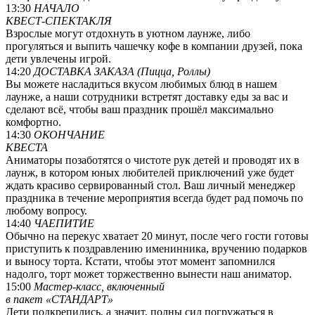
13:30
НАЧАЛО
КВЕСТ-СПЕКТАКЛЯ
Взрослые могут отдохнуть в уютном лаунже, либо
прогуляться и выпить чашечку кофе в компании друзей, пока
дети увлечены игрой.
14:20
ДОСТАВКА ЗАКАЗА (Пицца, Роллы)
Вы можете насладиться вкусом любимых блюд в нашем
лаунже, а наши сотрудники встретят доставку еды за вас и
сделают всё, чтобы ваш праздник прошёл максимально
комфортно.
14:30
ОКОНЧАНИЕ
КВЕСТА
Аниматоры позаботятся о чистоте рук детей и проводят их в
лаунж, в котором юных любителей приключений уже будет
ждать красиво сервированный стол. Ваш личный менеджер
праздника в течение мероприятия всегда будет рад помочь по
любому вопросу.
14:40
ЧАЕПИТИЕ
Обычно на перекус хватает 20 минут, после чего гости готовы
приступить к поздравлению именинника, вручению подарков
и выносу торта. Кстати, чтобы этот момент запомнился
надолго, торт может торжественно вынести наш аниматор.
15:00
Мастер-класс, включенный
в пакет «СТАНДАРТ»
Дети подкрепились, а значит, полны сил погружаться в