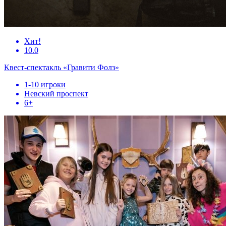
Хит!
10.0
Квест-спектакль «Гравити Фолз»
1-10 игроки
Невский проспект
6+