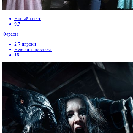
Новый квест
9.7
Фараон
2-7 игроки
Невский проспект
16+