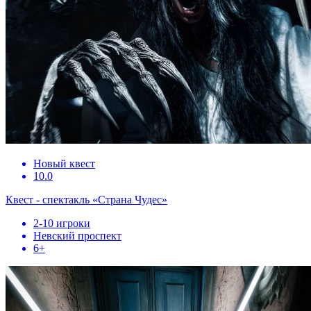
Новый квест
10.0
Квест - спектакль «Страна Чудес»
2-10 игроки
Невский проспект
6+