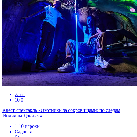
Хит!
10.0
Квест-спектакль «Охотники за сокровищами: по следам
Индианы Джонса»
1-10 игроки
Садовая