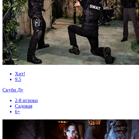
Хит!
9.5
Скуби Ду
2-8 игроки
Садовая
6+