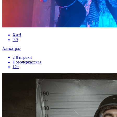
Хит!
9.9
Алькатрас
2-8 игроки
Новочеркасская
12+