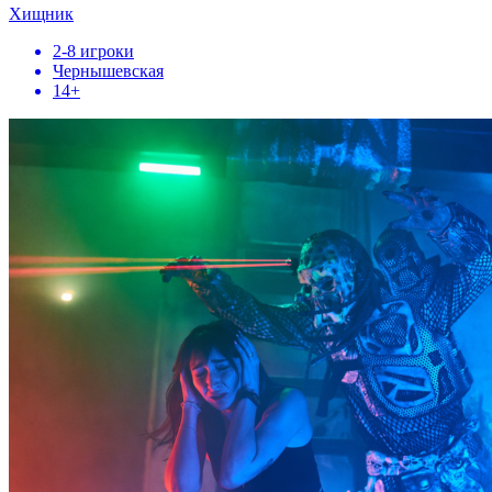
Хищник
2-8 игроки
Чернышевская
14+