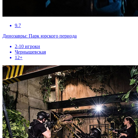
9.7
Динозавры: Парк юрского периода
2-10 игроки
Чернышевская
12+