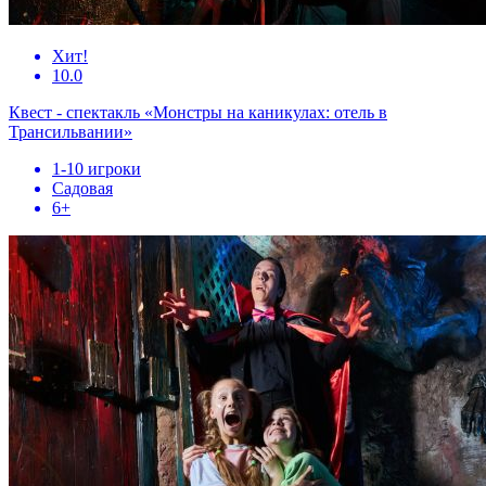
Хит!
10.0
Квест - спектакль «Монстры на каникулах: отель в
Трансильвании»
1-10 игроки
Садовая
6+