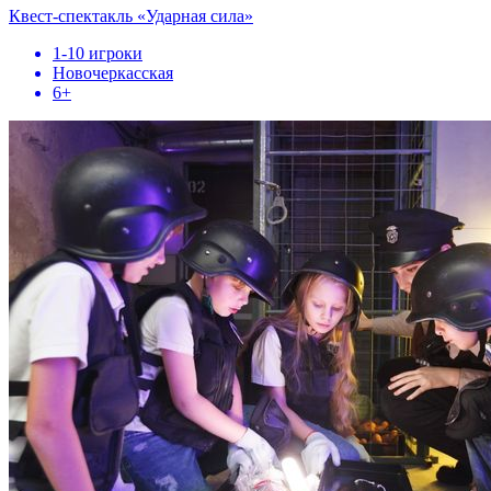
Квест-спектакль «Ударная сила»
1-10 игроки
Новочеркасская
6+