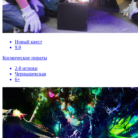
Новый квест
9.9
Космические пираты
2-8 игроки
Чернышевская
6+