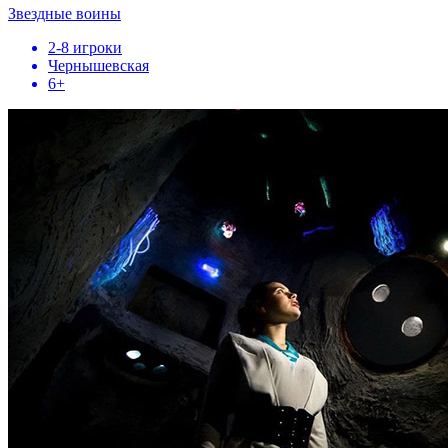
Звездные воины
2-8 игроки
Чернышевская
6+