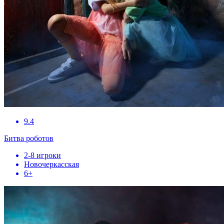
9.4
Битва роботов
2-8 игроки
Новочеркасская
6+