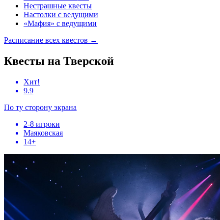
Нестрашные квесты
Настолки с ведущими
«Мафия» с ведущими
Расписание всех квестов
→
Квесты на Тверской
Хит!
9.9
По ту сторону экрана
2-8 игроки
Маяковская
14+