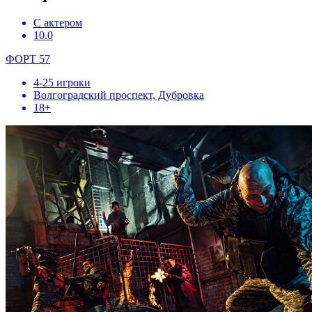
С актером
10.0
ФОРТ 57
4-25 игроки
Волгоградский проспект, Дубровка
18+