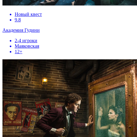
Новый квест
9.8
Академия Гудини
2-4 игроки
Маяковская
12+