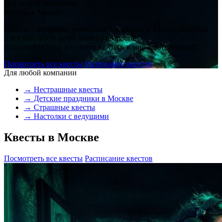
Для любой компании
Квесты в Москве
Квесты с актерами, иммерсивные квесты и квесты-эскейпы
для взрослых и детей любого возраста!
Бронируйте игру и и погружайтесь в мир ярких эмоций!
Посмотреть все квесты
Расписание квестов
Для любой компании
→ Нестрашные квесты
→ Детские праздники в Москве
→ Страшные квесты
→ Настолки с ведущими
Квесты в Москве
Посмотреть все квесты
Расписание квестов