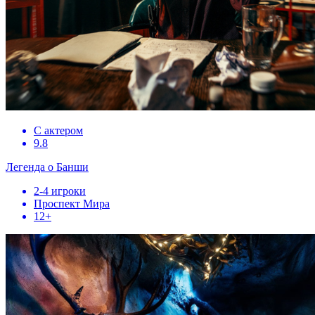
С актером
9.8
Легенда о Банши
2-4 игроки
Проспект Мира
12+