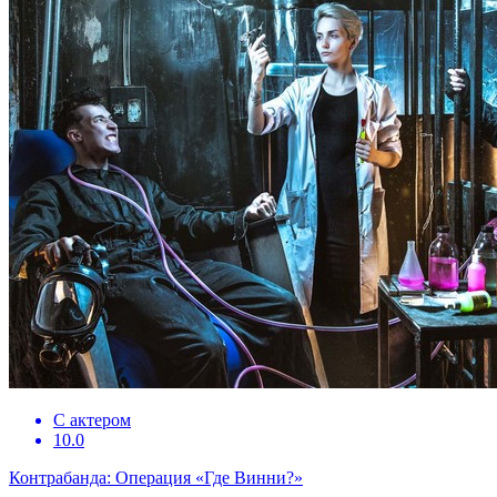
С актером
10.0
Контрабанда: Операция «Где Винни?»