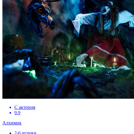
С актером
9.9
Алхимик
2-6 игроки