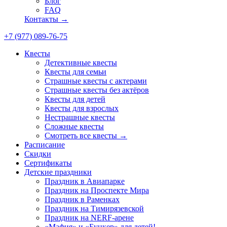
Блог
FAQ
Контакты →
+7 (977) 089-76-75
Квесты
Детективные квесты
Квесты для семьи
Страшные квесты с актерами
Страшные квесты без актёров
Квесты для детей
Квесты для взрослых
Нестрашные квесты
Сложные квесты
Смотреть все квесты →
Расписание
Скидки
Сертификаты
Детские праздники
Праздник в Авиапарке
Праздник на Проспекте Мира
Праздник в Раменках
Праздник на Тимирязевской
Праздник на NERF-арене
«Мафия» и «Бункер» для детей!