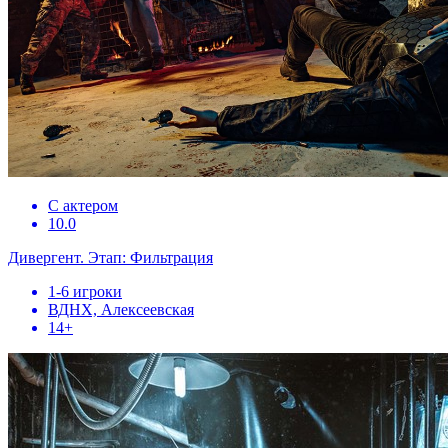
С актером
10.0
Дивергент. Этап: Фильтрация
1-6 игроки
ВДНХ, Алексеевская
14+