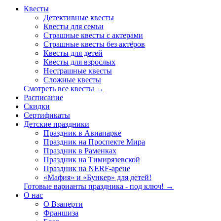
Квесты
Детективные квесты
Квесты для семьи
Страшные квесты с актерами
Страшные квесты без актёров
Квесты для детей
Квесты для взрослых
Нестрашные квесты
Сложные квесты
Смотреть все квесты →
Расписание
Скидки
Сертификаты
Детские праздники
Праздник в Авиапарке
Праздник на Проспекте Мира
Праздник в Раменках
Праздник на Тимирязевской
Праздник на NERF-арене
«Мафия» и «Бункер» для детей!
Готовые варианты праздника - под ключ! →
О нас
О Взаперти
Франшиза