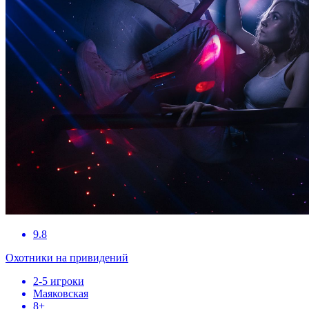
9.8
Охотники на привидений
2-5 игроки
Маяковская
8+