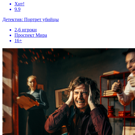
Хит!
9.9
Детектив: Портрет убийцы
2-6 игроки
Проспект Мира
16+