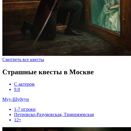
Смотреть все квесты
Страшные квесты в Москве
С актером
9.9
Муу-Шубуун
1-7 игроки
Петровско-Разумовская, Тимирязевская
12+