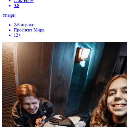
С актером
9.8
Упыри
2-6 игроки
Проспект Мира
12+