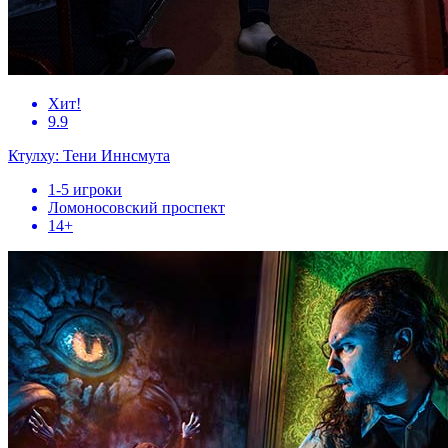
Хит!
9.9
Ктулху: Тени Иннсмута
1-5 игроки
Ломоносовский проспект
14+