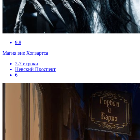
9.8
Магия вне Хогвартса
2-7 игроки
Невский Проспект
6+