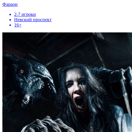
Фараон
2-7 игроки
Невский проспект
16+