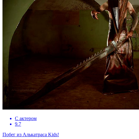
С актером
9.7
Побег из Алькатраса Kids!