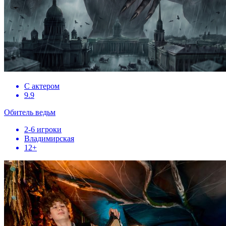
С актером
9.9
Обитель ведьм
2-6 игроки
Владимирская
12+