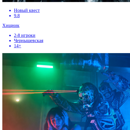
Новый квест
9.8
Хищник
2-8 игроки
Чернышевская
14+