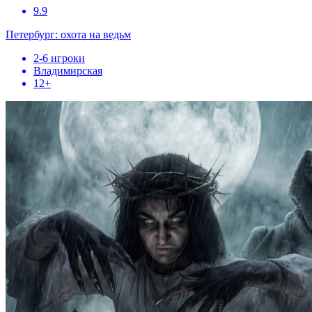
9.9
Петербург: охота на ведьм
2-6 игроки
Владимирская
12+