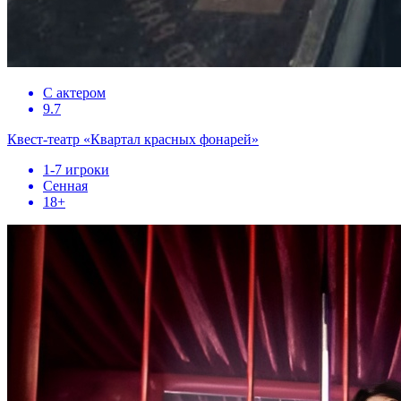
С актером
9.7
Квест-театр «Квартал красных фонарей»
1-7 игроки
Сенная
18+