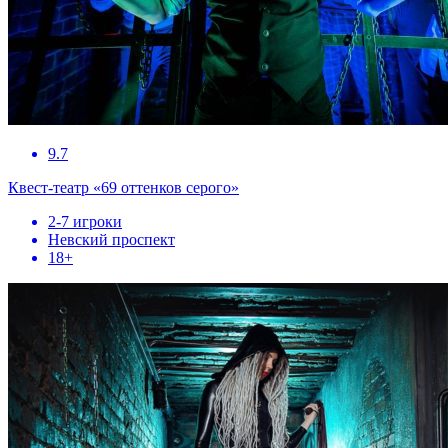
9.7
Квест-театр «69 оттенков серого»
2-7 игроки
Невский проспект
18+