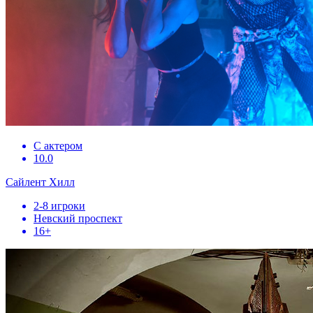
С актером
10.0
Сайлент Хилл
2-8 игроки
Невский проспект
16+