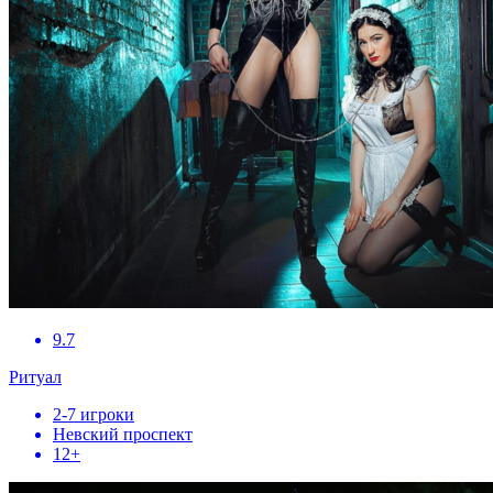
9.7
Ритуал
2-7 игроки
Невский проспект
12+