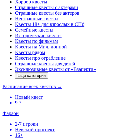
Хоррор квесты
Страшные квесты с актерами
Страшные квесты без актеров
Нестрашные квесты
Квесты 18+ для взрослых в СПб
Семейные квесты
Исторические квесты
Квесты по фильмам
Квесты на Миллионной
Квесты рядом
Квесты про ограбление
Страшные квесты для детей
Эксклюзивные квесты от «Взаперти»
Еще категории
Расписание всех квестов
→
Новый квест
9.7
Фараон
2-7 игроки
Невский проспект
16+