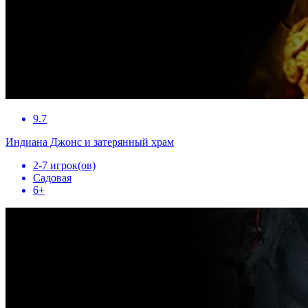
9.7
Индиана Джонс и затерянный храм
2-7 игрок(ов)
Садовая
6+