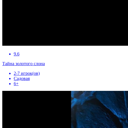
9.6
Тайна золотого слона
2-7 игрок(ов)
Садовая
6+