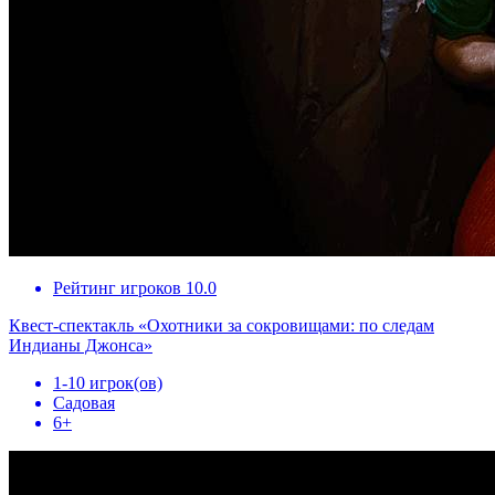
Рейтинг игроков 10.0
Квест-спектакль «Охотники за сокровищами: по следам
Индианы Джонса»
1-10 игрок(ов)
Садовая
6+