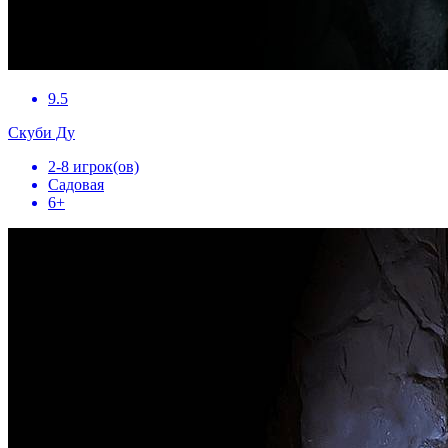
9.5
Скуби Ду
2-8 игрок(ов)
Садовая
6+