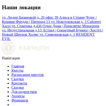
Наши локации
ул. Лидии Базановой д. 20 офис 39
Алиса в Стране Чудес |
Кошмар Фредди | Пятница 13
ул. Новоторжская д. 3
Сайлент
Хилл
ул. Спартака д.43б
Один Дома | Проклятие Монахини
ул. Индустриальная д.13
Астрал | Секретный Бункер | Хостел |
Новый Шерлок Холмс
ул. Симеоновская д. 1
RESIDENT
EVIL
Навигация
Главная
Квесты
Расписание квестов
Скидки
Контакты
Скидки
Для подростков
Анонсы
Франшиза