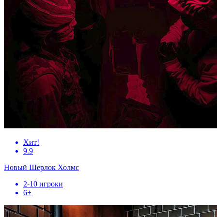
Хит!
9.9
Новый Шерлок Холмс
2-10 игроки
6+