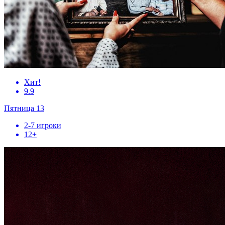
Хит!
9.9
Пятница 13
2-7 игроки
12+