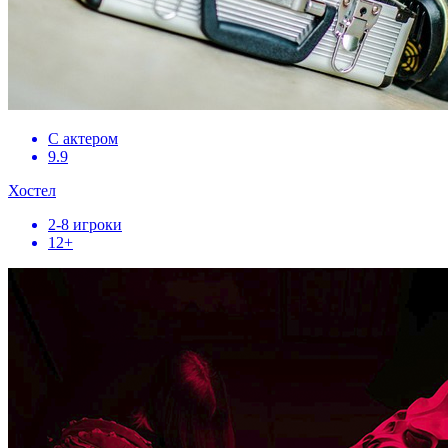
С актером
9.9
Хостел
2-8 игроки
12+