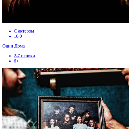
С актером
10.0
Один Дома
2-7 игроки
6+