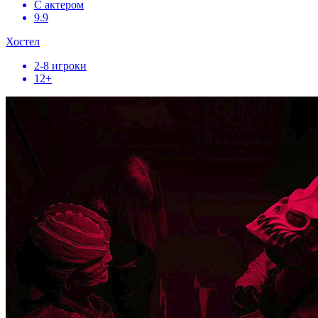
С актером
9.9
Хостел
2-8 игроки
12+