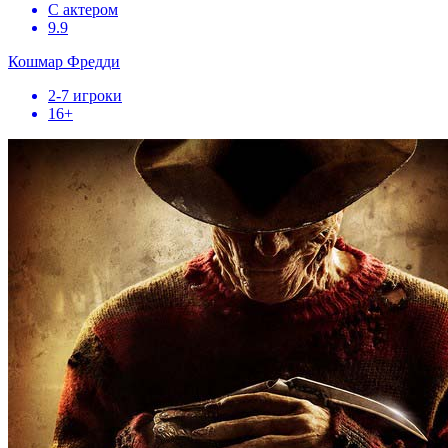
С актером
9.9
Кошмар Фредди
2-7 игроки
16+