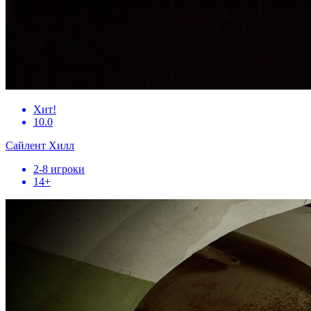
Хит!
10.0
Сайлент Хилл
2-8 игроки
14+