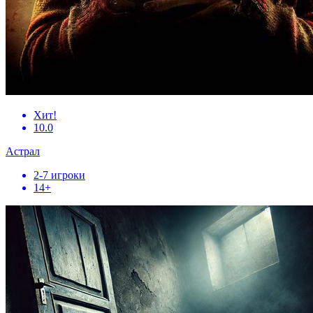
Хит!
10.0
Астрал
2-7 игроки
14+