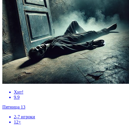
Хит!
9.9
Пятница 13
2-7 игроки
12+