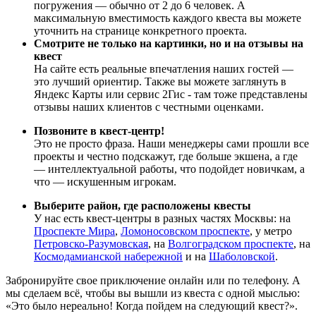
погружения — обычно от 2 до 6 человек. А
максимальную вместимость каждого квеста вы можете
уточнить на странице конкретного проекта.
Смотрите не только на картинки, но и на отзывы на
квест
На сайте есть реальные впечатления наших гостей —
это лучший ориентир. Также вы можете заглянуть в
Яндекс Карты или сервис 2Гис - там тоже представлены
отзывы наших клиентов с честными оценками.
Позвоните в квест-центр!
Это не просто фраза. Наши менеджеры сами прошли все
проекты и честно подскажут, где больше экшена, а где
— интеллектуальной работы, что подойдет новичкам, а
что — искушенным игрокам.
Выберите район, где расположены квесты
У нас есть квест-центры в разных частях Москвы: на
Проспекте Мира
,
Ломоносовском проспекте
, у метро
Петровско-Разумовская
, на
Волгоградском проспекте
, на
Космодамианской набережной
и на
Шаболовской
.
Забронируйте свое приключение онлайн или по телефону. А
мы сделаем всё, чтобы вы вышли из квеста с одной мыслью:
«Это было нереально! Когда пойдем на следующий квест?».