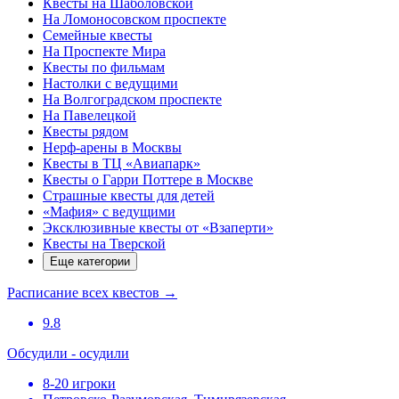
Квесты на Шаболовской
На Ломоносовском проспекте
Семейные квесты
На Проспекте Мира
Квесты по фильмам
Настолки с ведущими
На Волгоградском проспекте
На Павелецкой
Квесты рядом
Нерф-арены в Москвы
Квесты в ТЦ «Авиапарк»
Квесты о Гарри Поттере в Москве
Страшные квесты для детей
«Мафия» с ведущими
Эксклюзивные квесты от «Взаперти»
Квесты на Тверской
Еще категории
Расписание всех квестов
→
9.8
Обсудили - осудили
8-20 игроки