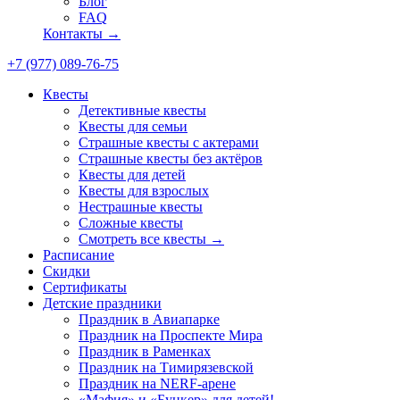
Блог
FAQ
Контакты →
+7 (977) 089-76-75
Квесты
Детективные квесты
Квесты для семьи
Страшные квесты с актерами
Страшные квесты без актёров
Квесты для детей
Квесты для взрослых
Нестрашные квесты
Сложные квесты
Смотреть все квесты →
Расписание
Скидки
Сертификаты
Детские праздники
Праздник в Авиапарке
Праздник на Проспекте Мира
Праздник в Раменках
Праздник на Тимирязевской
Праздник на NERF-арене
«Мафия» и «Бункер» для детей!