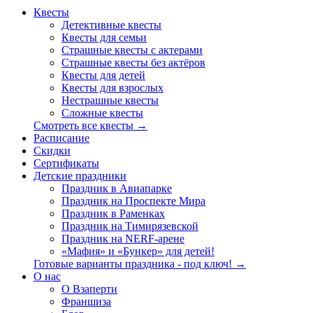
Квесты
Детективные квесты
Квесты для семьи
Страшные квесты с актерами
Страшные квесты без актёров
Квесты для детей
Квесты для взрослых
Нестрашные квесты
Сложные квесты
Смотреть все квесты →
Расписание
Скидки
Сертификаты
Детские праздники
Праздник в Авиапарке
Праздник на Проспекте Мира
Праздник в Раменках
Праздник на Тимирязевской
Праздник на NERF-арене
«Мафия» и «Бункер» для детей!
Готовые варианты праздника - под ключ! →
О нас
О Взаперти
Франшиза