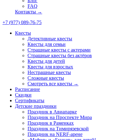
Блог
FAQ
Контакты →
+7 (977) 089-76-75
Квесты
Детективные квесты
Квесты для семьи
Страшные квесты с актерами
Страшные квесты без актёров
Квесты для детей
Квесты для взрослых
Нестрашные квесты
Сложные квесты
Смотреть все квесты →
Расписание
Скидки
Сертификаты
Детские праздники
Праздник в Авиапарке
Праздник на Проспекте Мира
Праздник в Раменках
Праздник на Тимирязевской
Праздник на NERF-арене
«Мафия» и «Бункер» для детей!