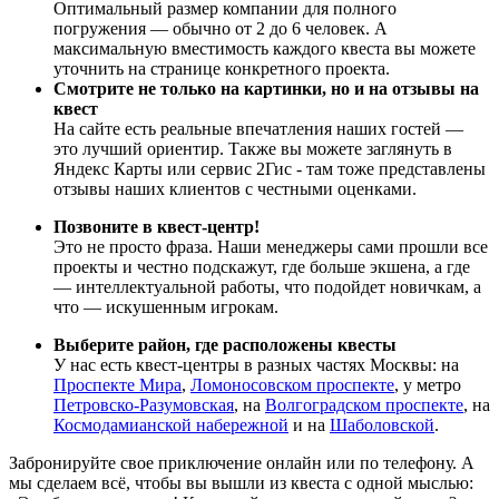
Оптимальный размер компании для полного
погружения — обычно от 2 до 6 человек. А
максимальную вместимость каждого квеста вы можете
уточнить на странице конкретного проекта.
Смотрите не только на картинки, но и на отзывы на
квест
На сайте есть реальные впечатления наших гостей —
это лучший ориентир. Также вы можете заглянуть в
Яндекс Карты или сервис 2Гис - там тоже представлены
отзывы наших клиентов с честными оценками.
Позвоните в квест-центр!
Это не просто фраза. Наши менеджеры сами прошли все
проекты и честно подскажут, где больше экшена, а где
— интеллектуальной работы, что подойдет новичкам, а
что — искушенным игрокам.
Выберите район, где расположены квесты
У нас есть квест-центры в разных частях Москвы: на
Проспекте Мира
,
Ломоносовском проспекте
, у метро
Петровско-Разумовская
, на
Волгоградском проспекте
, на
Космодамианской набережной
и на
Шаболовской
.
Забронируйте свое приключение онлайн или по телефону. А
мы сделаем всё, чтобы вы вышли из квеста с одной мыслью: