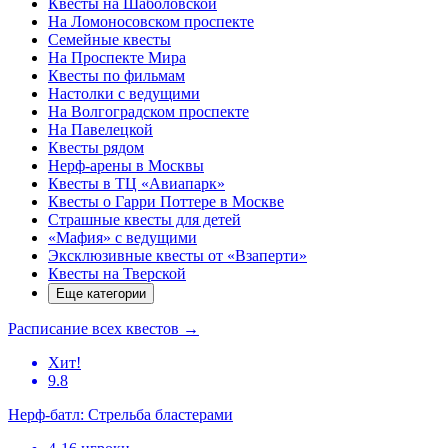
Квесты на Шаболовской
На Ломоносовском проспекте
Семейные квесты
На Проспекте Мира
Квесты по фильмам
Настолки с ведущими
На Волгоградском проспекте
На Павелецкой
Квесты рядом
Нерф-арены в Москвы
Квесты в ТЦ «Авиапарк»
Квесты о Гарри Поттере в Москве
Страшные квесты для детей
«Мафия» с ведущими
Эксклюзивные квесты от «Взаперти»
Квесты на Тверской
Еще категории
Расписание всех квестов
→
Хит!
9.8
Нерф-батл: Стрельба бластерами