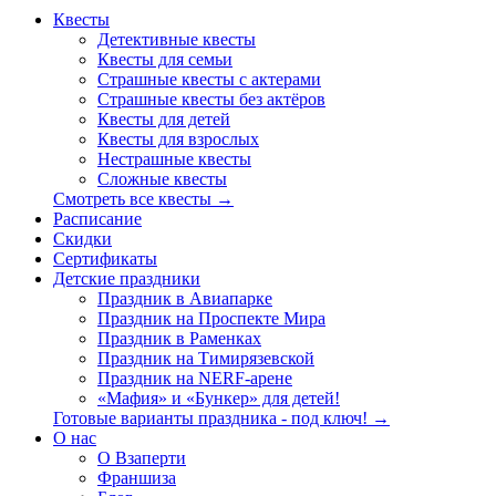
Квесты
Детективные квесты
Квесты для семьи
Страшные квесты с актерами
Страшные квесты без актёров
Квесты для детей
Квесты для взрослых
Нестрашные квесты
Сложные квесты
Смотреть все квесты →
Расписание
Скидки
Сертификаты
Детские праздники
Праздник в Авиапарке
Праздник на Проспекте Мира
Праздник в Раменках
Праздник на Тимирязевской
Праздник на NERF-арене
«Мафия» и «Бункер» для детей!
Готовые варианты праздника - под ключ! →
О нас
О Взаперти
Франшиза