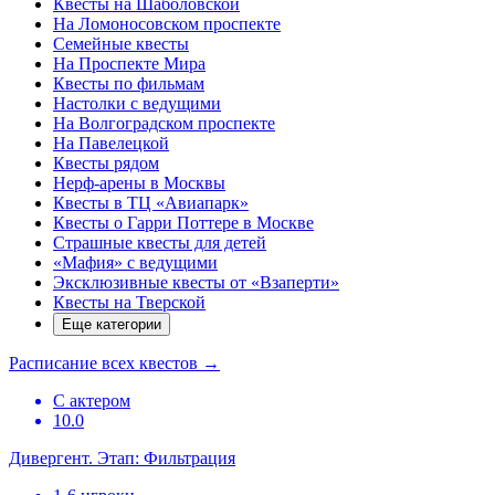
Квесты на Шаболовской
На Ломоносовском проспекте
Семейные квесты
На Проспекте Мира
Квесты по фильмам
Настолки с ведущими
На Волгоградском проспекте
На Павелецкой
Квесты рядом
Нерф-арены в Москвы
Квесты в ТЦ «Авиапарк»
Квесты о Гарри Поттере в Москве
Страшные квесты для детей
«Мафия» с ведущими
Эксклюзивные квесты от «Взаперти»
Квесты на Тверской
Еще категории
Расписание всех квестов
→
С актером
10.0
Дивергент. Этап: Фильтрация