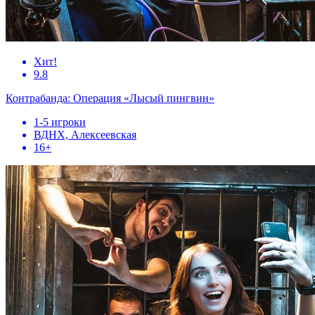
Хит!
9.8
Контрабанда: Операция «Лысый пингвин»
1-5 игроки
ВДНХ, Алексеевская
16+