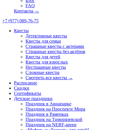
Блог
FAQ
Контакты →
+7 (977) 089-76-75
Квесты
Детективные квесты
Квесты для семьи
Страшные квесты с актерами
Страшные квесты без актёров
Квесты для детей
Квесты для взрослых
Нестрашные квесты
Сложные квесты
Смотреть все квесты →
Расписание
Скидки
Сертификаты
Детские праздники
Праздник в Авиапарке
Праздник на Проспекте Мира
Праздник в Раменках
Праздник на Тимирязевской
Праздник на NERF-арене
«Мафия» и «Бункер» для детей!