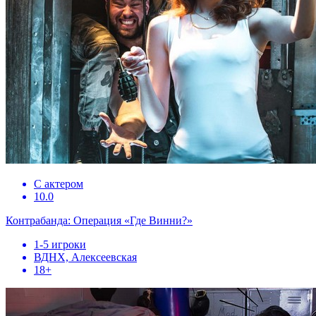
С актером
10.0
Контрабанда: Операция «Где Винни?»
1-5 игроки
ВДНХ, Алексеевская
18+