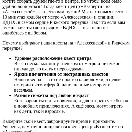
хотите собрать друзей где-то в центре, но чтобы всем было
удобно добираться? Тогда квест-центр «Взаперти» на
«Алексеевской» — то, что вам нужно! Мы находимся всего в
10 минутах ходьбы от метро «Алексеевская» и станции
ВДНХ, в самом сердце Рижского переулка. Так что если вам
нужны квесты где-то рядом с ВДНХ — вы точно не
ошибётесь с выбором.
Почему выбирают наши квесты на «Алексеевской» в Рижском
переулке?
Удобное расположение квест-центра
Всего несколько минут пешком от метро и не нужно
никуда долго ехать с пересадками.
Яркие впечатления от нестрашных квестов
Наши квесты — это не просто головоломки, а целые
истории с атмосферой, наполненные юмором и
весельем.
Разные сюжеты под любой возраст
Есть варианты и для новичков, и для тех, кто уже бывал
в подобных приключениях. А ещё здесь могут играть
как дети, так и взрослые.
Выберите свой квест, забронируйте время и приходите.
Уверены, вам точно понравится квест-центр «Взаперти» на
«Алексеевской»!