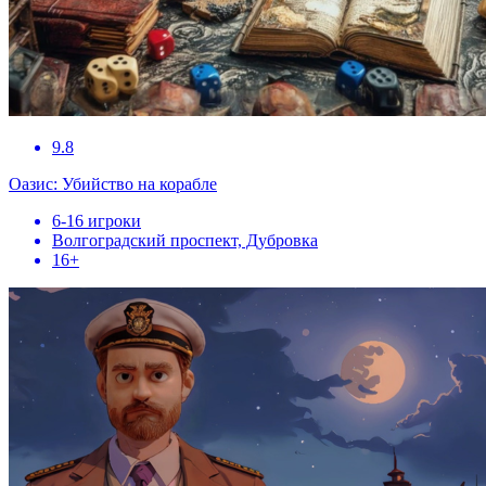
9.8
Оазис: Убийство на корабле
6-16 игроки
Волгоградский проспект, Дубровка
16+