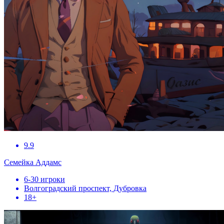
9.9
Семейка Аддамс
6-30 игроки
Волгоградский проспект, Дубровка
18+