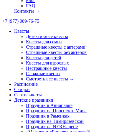
Блог
FAQ
Контакты →
+7 (977) 089-76-75
Квесты
Детективные квесты
Квесты для семьи
Страшные квесты с актерами
Страшные квесты без актёров
Квесты для детей
Квесты для взрослых
Нестрашные квесты
Сложные квесты
Смотреть все квесты →
Расписание
Скидки
Сертификаты
Детские праздники
Праздник в Авиапарке
Праздник на Проспекте Мира
Праздник в Раменках
Праздник на Тимирязевской
Праздник на NERF-арене
«Мафия» и «Бункер» для детей!