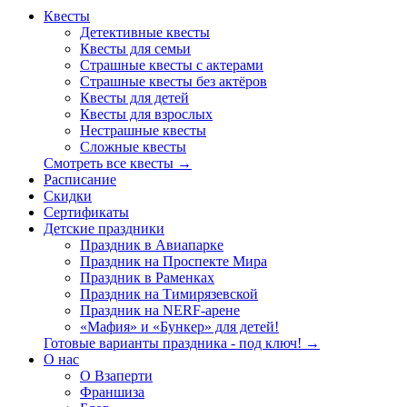
Квесты
Детективные квесты
Квесты для семьи
Страшные квесты с актерами
Страшные квесты без актёров
Квесты для детей
Квесты для взрослых
Нестрашные квесты
Сложные квесты
Смотреть все квесты →
Расписание
Скидки
Сертификаты
Детские праздники
Праздник в Авиапарке
Праздник на Проспекте Мира
Праздник в Раменках
Праздник на Тимирязевской
Праздник на NERF-арене
«Мафия» и «Бункер» для детей!
Готовые варианты праздника - под ключ! →
О нас
О Взаперти
Франшиза