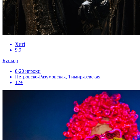
Хит!
9.9
Бункер
8-20 игроки
Петровско-Разумовская, Тимирязевская
12+