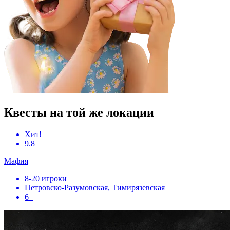
Квесты на той же локации
Хит!
9.8
Мафия
8-20 игроки
Петровско-Разумовская, Тимирязевская
6+