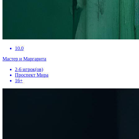
10.0
Мастер и Маргарита
2-6 игрок(ов)
Проспект Мира
16+