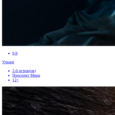
9.8
Упыри
2-6 игрок(ов)
Проспект Мира
12+