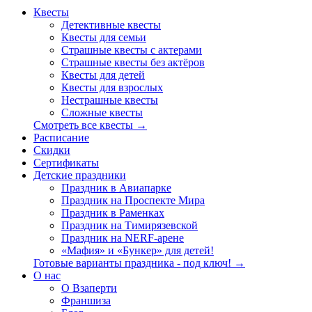
Квесты
Детективные квесты
Квесты для семьи
Страшные квесты с актерами
Страшные квесты без актёров
Квесты для детей
Квесты для взрослых
Нестрашные квесты
Сложные квесты
Смотреть все квесты →
Расписание
Скидки
Сертификаты
Детские праздники
Праздник в Авиапарке
Праздник на Проспекте Мира
Праздник в Раменках
Праздник на Тимирязевской
Праздник на NERF-арене
«Мафия» и «Бункер» для детей!
Готовые варианты праздника - под ключ! →
О нас
О Взаперти
Франшиза