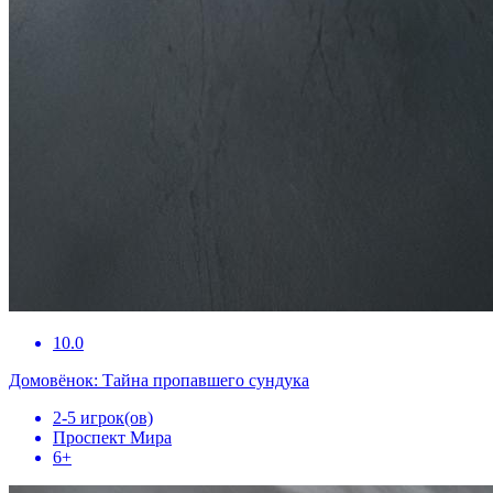
10.0
Домовёнок: Тайна пропавшего сундука
2-5 игрок(ов)
Проспект Мира
6+