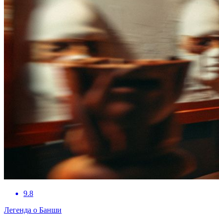
9.8
Легенда о Банши