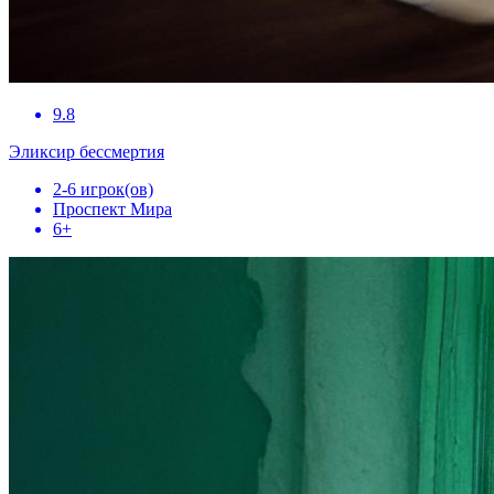
9.8
Эликсир бессмертия
2-6 игрок(ов)
Проспект Мира
6+