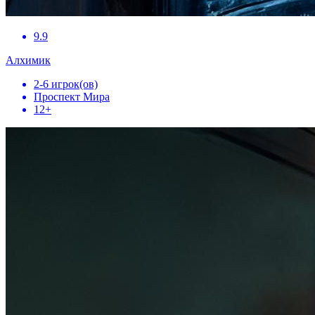
9.9
Алхимик
2-6 игрок(ов)
Проспект Мира
12+