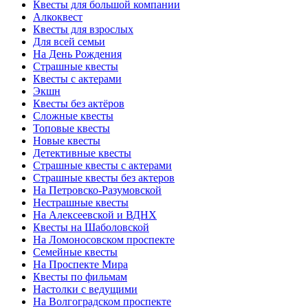
Квесты для большой компании
Алкоквест
Квесты для взрослых
Для всей семьи
На День Рождения
Страшные квесты
Квесты с актерами
Экшн
Квесты без актёров
Сложные квесты
Топовые квесты
Новые квесты
Детективные квесты
Страшные квесты с актерами
Страшные квесты без актеров
На Петровско-Разумовской
Нестрашные квесты
На Алексеевской и ВДНХ
Квесты на Шаболовской
На Ломоносовском проспекте
Семейные квесты
На Проспекте Мира
Квесты по фильмам
Настолки с ведущими
На Волгоградском проспекте