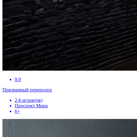
9.9
Призрачный переполох
2-6 игрок(ов)
Проспект Мира
6+