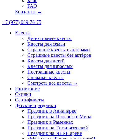
Блог
FAQ
Контакты →
+7 (977) 089-76-75
Квесты
Детективные квесты
Квесты для семьи
Страшные квесты с актерами
Страшные квесты без актёров
Квесты для детей
Квесты для взрослых
Нестрашные квесты
Сложные квесты
Смотреть все квесты →
Расписание
Скидки
Сертификаты
Детские праздники
Праздник в Авиапарке
Праздник на Проспекте Мира
Праздник в Раменках
Праздник на Тимирязевской
Праздник на NERF-арене
«Мафия» и «Бункер» для детей!