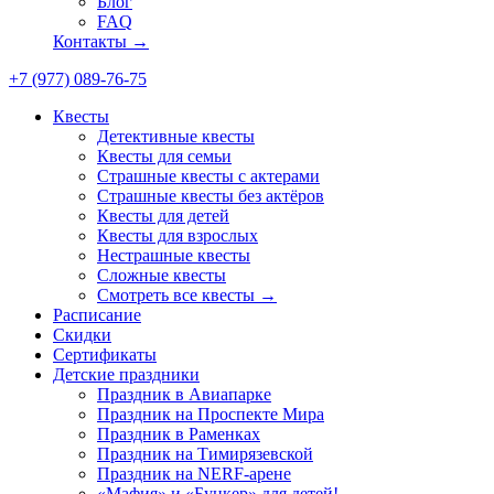
Блог
FAQ
Контакты →
+7 (977) 089-76-75
Квесты
Детективные квесты
Квесты для семьи
Страшные квесты с актерами
Страшные квесты без актёров
Квесты для детей
Квесты для взрослых
Нестрашные квесты
Сложные квесты
Смотреть все квесты →
Расписание
Скидки
Сертификаты
Детские праздники
Праздник в Авиапарке
Праздник на Проспекте Мира
Праздник в Раменках
Праздник на Тимирязевской
Праздник на NERF-арене
«Мафия» и «Бункер» для детей!