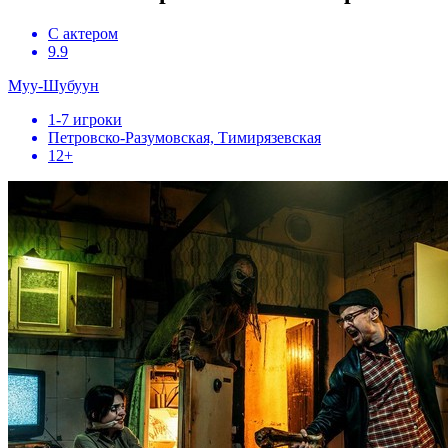
С актером
9.9
Муу-Шубуун
1-7 игроки
Петровско-Разумовская, Тимирязевская
12+