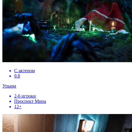
С актером
9.8
Упыри
2-6 игроки
Проспект Мира
12+