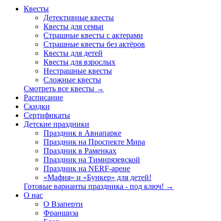
Квесты
Детективные квесты
Квесты для семьи
Страшные квесты с актерами
Страшные квесты без актёров
Квесты для детей
Квесты для взрослых
Нестрашные квесты
Сложные квесты
Смотреть все квесты →
Расписание
Скидки
Сертификаты
Детские праздники
Праздник в Авиапарке
Праздник на Проспекте Мира
Праздник в Раменках
Праздник на Тимирязевской
Праздник на NERF-арене
«Мафия» и «Бункер» для детей!
Готовые варианты праздника - под ключ! →
О нас
О Взаперти
Франшиза