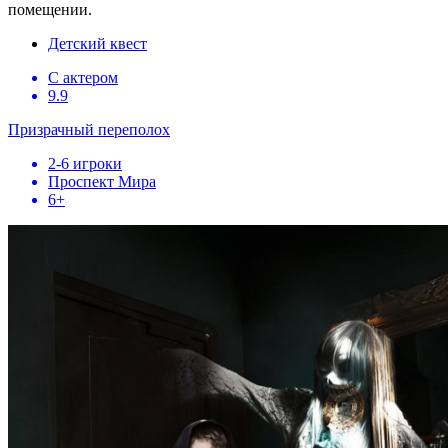
помещении.
Детский квест
С актером
9.9
Призрачный переполох
2-6 игроки
Проспект Мира
6+