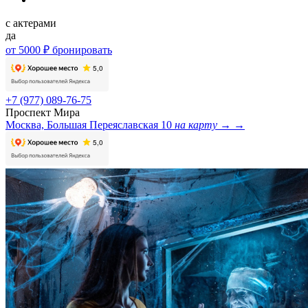
с актерами
да
от 5000 ₽
бронировать
+7 (977) 089-76-75
Проспект Мира
Москва, Большая Переяславская 10
на карту →
→