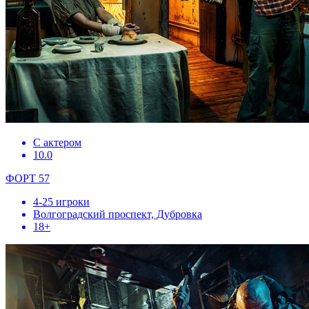
С актером
10.0
ФОРТ 57
4-25 игроки
Волгоградский проспект, Дубровка
18+