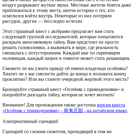
воздух разрывают жуткие звуки. Местные жители боятся даже
приближаться к этому месту, шепча истории о тех, кто
осмелился войти внутрь. Некоторые из них потеряли
рассудок, другие — бесследно исчезли.
Этот страшный квест с актёрами предлагает вам стать
следующей группой исследователей, которые попытаются
раскрыть многовековую тайну. Вам предстоит не просто
решать головоломки, а выживать в мире, где реальность
смешалась с потусторонним. Каждый шаг по скрипящим
половицам, каждый шорох в темноте может стать решающим.
Сможете ли вы узнать правду об имени владельца особняка?
Хватит ли у вас смелости дойти до конца и положить конец
проклятию? Или вы станете очередной жертвой этого места?
Бронируйте страшный квест «Особняк с привидениями» и
попробуйте разгадать тайну, которая не хочет молчать!
Внимание! Для прохождения также доступна
версия квеста
«Особняк с привидениями» - 闹鬼庄园 - на китайском языке
.
Альтернативный сценарий
Сценарий со схожим сюжетом, проходящий в том же