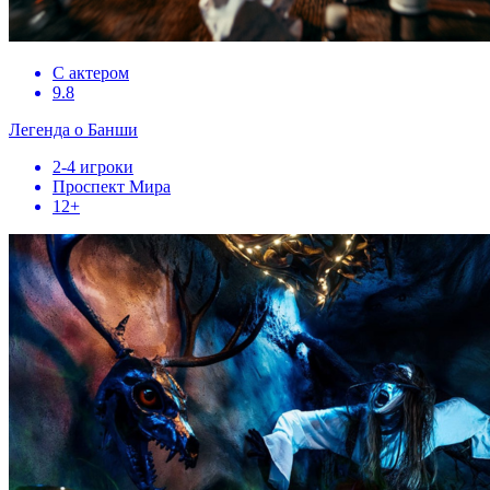
С актером
9.8
Легенда о Банши
2-4 игроки
Проспект Мира
12+