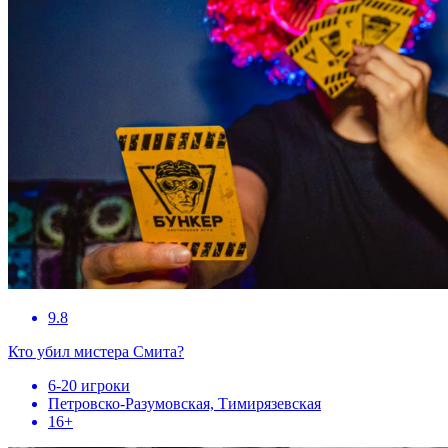
9.8
Кто убил мистера Смита?
6-20 игроки
Петровско-Разумовская, Тимирязевская
16+