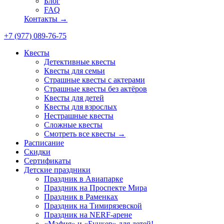
Блог
FAQ
Контакты →
+7 (977) 089-76-75
Квесты
Детективные квесты
Квесты для семьи
Страшные квесты с актерами
Страшные квесты без актёров
Квесты для детей
Квесты для взрослых
Нестрашные квесты
Сложные квесты
Смотреть все квесты →
Расписание
Скидки
Сертификаты
Детские праздники
Праздник в Авиапарке
Праздник на Проспекте Мира
Праздник в Раменках
Праздник на Тимирязевской
Праздник на NERF-арене
«Мафия» и «Бункер» для детей!