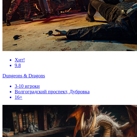
Хит!
9.8
Dungeons & Dragons
3-10 игроки
Волгоградский проспект, Дубровка
16+