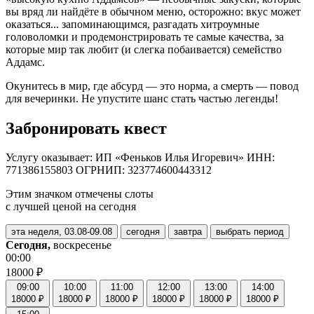
вы вряд ли найдёте в обычном меню, осторожно: вкус может
оказаться... запоминающимся, разгадать хитроумные
головоломки и продемонстрировать те самые качества, за
которые мир так любит (и слегка побаивается) семейство
Аддамс.
Окунитесь в мир, где абсурд — это норма, а смерть — повод
для вечеринки. Не упустите шанс стать частью легенды!
Забронировать квест
Услугу оказывает: ИП «Феньков Илья Игоревич» ИНН:
771386155803 ОГРНИП: 323774600443312
Этим значком отмечены слоты
с лучшей ценой на сегодня
эта неделя, 03.08-09.08
сегодня
завтра
выбрать период
Сегодня,
воскресенье
00:00
18000 ₽
09:00
10:00
11:00
12:00
13:00
14:00
18000 ₽
18000 ₽
18000 ₽
18000 ₽
18000 ₽
18000 ₽