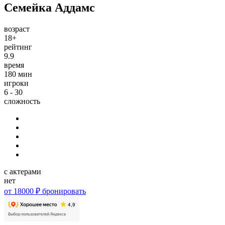
Семейка Аддамс
возраст
18+
рейтинг
9.9
время
180 мин
игроки
6 - 30
сложность
с актерами
нет
от 18000 ₽
бронировать