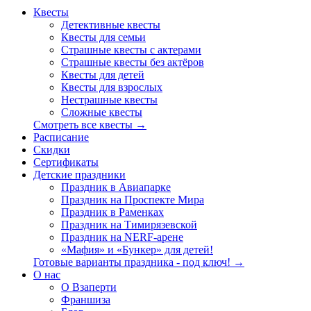
Квесты
Детективные квесты
Квесты для семьи
Страшные квесты с актерами
Страшные квесты без актёров
Квесты для детей
Квесты для взрослых
Нестрашные квесты
Сложные квесты
Смотреть все квесты →
Расписание
Скидки
Сертификаты
Детские праздники
Праздник в Авиапарке
Праздник на Проспекте Мира
Праздник в Раменках
Праздник на Тимирязевской
Праздник на NERF-арене
«Мафия» и «Бункер» для детей!
Готовые варианты праздника - под ключ! →
О нас
О Взаперти
Франшиза