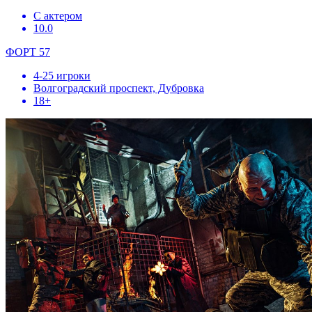
С актером
10.0
ФОРТ 57
4-25 игроки
Волгоградский проспект, Дубровка
18+