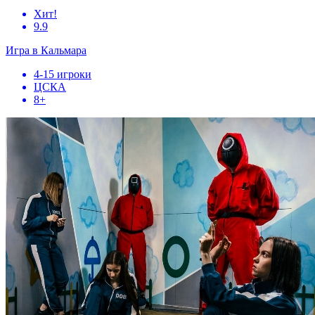
Хит!
9.9
Игра в Кальмара
4-15 игроки
ЦСКА
8+