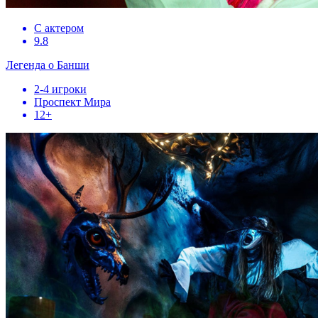
С актером
9.8
Легенда о Банши
2-4 игроки
Проспект Мира
12+