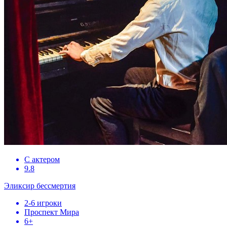
С актером
9.8
Эликсир бессмертия
2-6 игроки
Проспект Мира
6+