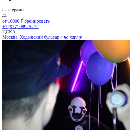
с актерами
да
от 10000 ₽
бронировать
+7 (977) 089-76-75
ЦСКА
Москва, Ходынский бульвар 4
на карту →
→