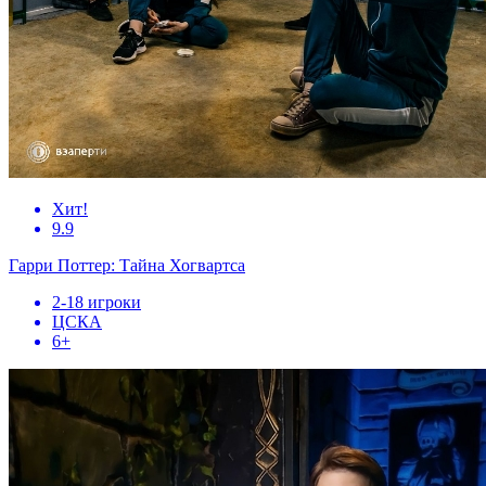
Хит!
9.9
Гарри Поттер: Тайна Хогвартса
2-18 игроки
ЦСКА
6+