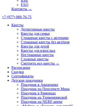
Блог
FAQ
Контакты →
+7 (977) 089-76-75
Квесты
Детективные квесты
Квесты для семьи
Страшные квесты с актерами
Страшные квесты без актёров
Квесты для детей
Квесты для взрослых
Нестрашные квесты
Сложные квесты
Смотреть все квесты →
Расписание
Скидки
Сертификаты
Детские праздники
Праздник в Авиапарке
Праздник на Проспекте Мира
Праздник в Раменках
Праздник на Тимирязевской
Праздник на NERF-арене
«Мафия» и «Бункер» для детей!