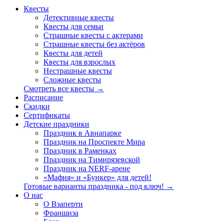
Квесты
Детективные квесты
Квесты для семьи
Страшные квесты с актерами
Страшные квесты без актёров
Квесты для детей
Квесты для взрослых
Нестрашные квесты
Сложные квесты
Смотреть все квесты →
Расписание
Скидки
Сертификаты
Детские праздники
Праздник в Авиапарке
Праздник на Проспекте Мира
Праздник в Раменках
Праздник на Тимирязевской
Праздник на NERF-арене
«Мафия» и «Бункер» для детей!
Готовые варианты праздника - под ключ! →
О нас
О Взаперти
Франшиза