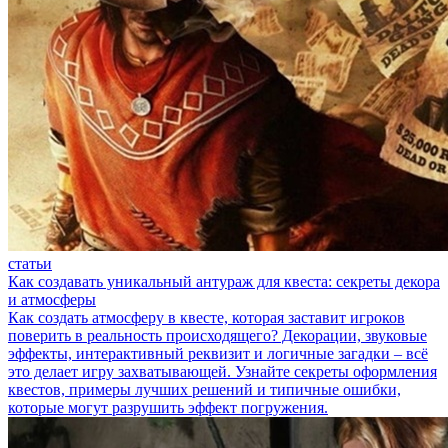
статьи
Как создавать уникальный антураж для квеста: секреты декора
и атмосферы
Как создать атмосферу в квесте, которая заставит игроков
поверить в реальность происходящего? Декорации, звуковые
эффекты, интерактивный реквизит и логичные загадки – всё
это делает игру захватывающей. Узнайте секреты оформления
квестов, примеры лучших решений и типичные ошибки,
которые могут разрушить эффект погружения.