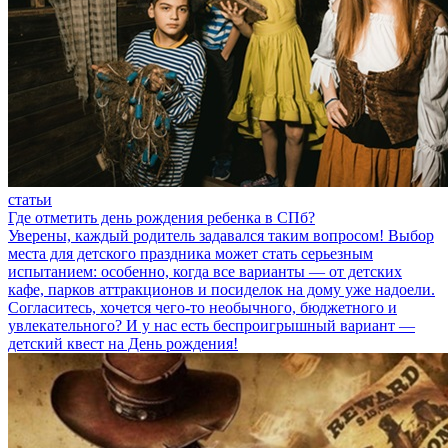
статьи
Где отметить день рождения ребенка в СПб?
Уверены, каждый родитель задавался таким вопросом! Выбор
места для детского праздника может стать серьезным
испытанием: особенно, когда все варианты — от детских
кафе, парков аттракционов и посиделок на дому уже надоели.
Согласитесь, хочется чего-то необычного, бюджетного и
увлекательного? И у нас есть беспроигрышный вариант —
детский квест на День рождения!