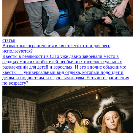
статьи
Возрастные ограничения в квесте: что это и для чего
используются?
Квесты в реальности в СПб уже давно завоевали место в
сердцах многих любителей необычных интеллектуальных
развлечений для детей и взрослых. И это вполне объяснимо:
квесты — универсальный вид отдыха, который подойдет и
детям, и подросткам, и взрослым людям. Есть ли ограничения
по возрасту?