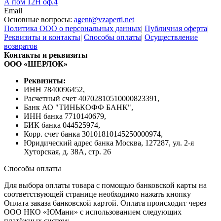
А пом 12Н оф.4
Email
Основные вопросы:
agent@vzaperti.net
Политика ООО о персональных данных
|
Публичная оферта
|
Реквизиты и контакты
|
Способы оплаты
|
Осуществление
возвратов
Контакты и реквизиты
ООО «ШЕРЛОК»
Реквизиты:
ИНН 7840096452,
Расчетный счет 40702810510000823391,
Банк АО "ТИНЬКОФФ БАНК",
ИНН банка 7710140679,
БИК банка 044525974,
Корр. счет банка 30101810145250000974,
Юридический адрес банка Москва, 127287, ул. 2-я
Хуторская, д. 38А, стр. 26
Способы оплаты
Для выбора оплаты товара с помощью банковской карты на
соответствующей странице необходимо нажать кнопку
Оплата заказа банковской картой. Оплата происходит через
ООО НКО «ЮМани» с использованием следующих
платёжных систем: