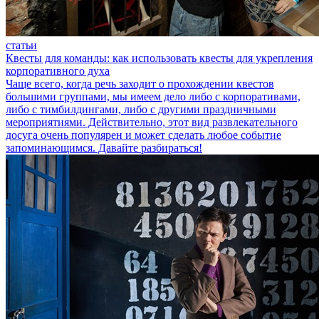
статьи
Квесты для команды: как использовать квесты для укрепления
корпоративного духа
Чаще всего, когда речь заходит о прохождении квестов
большими группами, мы имеем дело либо с корпоративами,
либо с тимбилдингами, либо с другими праздничными
мероприятиями. Действительно, этот вид развлекательного
досуга очень популярен и может сделать любое событие
запоминающимся. Давайте разбираться!