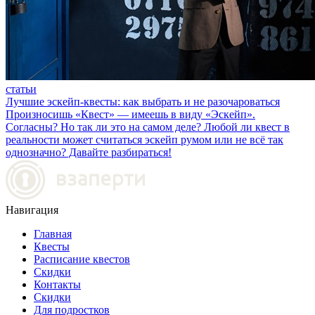
статьи
Лучшие эскейп-квесты: как выбрать и не разочароваться
Произносишь «Квест» — имеешь в виду «Эскейп».
Согласны? Но так ли это на самом деле? Любой ли квест в
реальности может считаться эскейп румом или не всё так
однозначно? Давайте разбираться!
Навигация
Главная
Квесты
Расписание квестов
Скидки
Контакты
Скидки
Для подростков