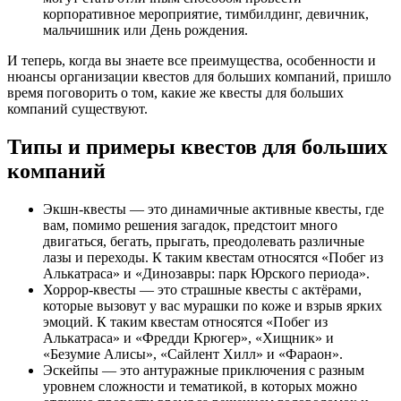
корпоративное мероприятие, тимбилдинг, девичник,
мальчишник или День рождения.
И теперь, когда вы знаете все преимущества, особенности и
нюансы организации квестов для больших компаний, пришло
время поговорить о том, какие же квесты для больших
компаний существуют.
Типы и примеры квестов для больших
компаний
Экшн-квесты — это динамичные активные квесты, где
вам, помимо решения загадок, предстоит много
двигаться, бегать, прыгать, преодолевать различные
лазы и переходы. К таким квестам относятся «Побег из
Алькатраса» и «Динозавры: парк Юрского периода».
Хоррор-квесты — это страшные квесты с актёрами,
которые вызовут у вас мурашки по коже и взрыв ярких
эмоций. К таким квестам относятся «Побег из
Алькатраса» и «Фредди Крюгер», «Хищник» и
«Безумие Алисы», «Сайлент Хилл» и «Фараон».
Эскейпы — это антуражные приключения с разным
уровнем сложности и тематикой, в которых можно