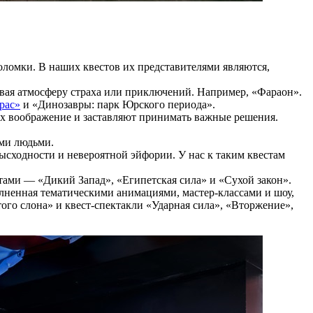
оломки. В наших квестов их представителями являются,
давая атмосферу страха или приключений. Например, «Фараон».
рас»
и «Динозавры: парк Юрского периода».
 их воображение и заставляют принимать важные решения.
ими людьми.
езысходности и невероятной эйфории. У нас к таким квестам
ами — «Дикий Запад», «Египетская сила» и «Сухой закон».
олненная тематическими анимациями, мастер-классами и шоу,
го слона» и квест-спектакли «Ударная сила», «Вторжение»,