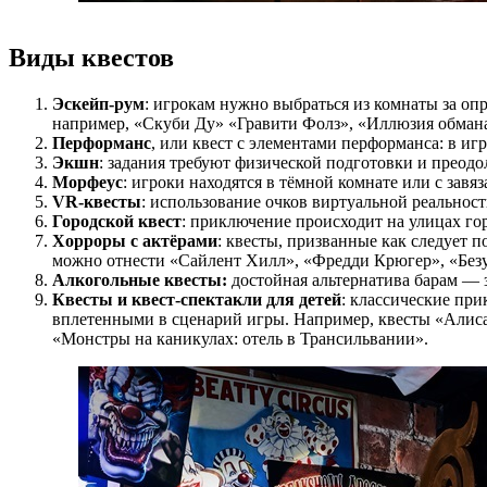
Виды квестов
Эскейп-рум
: игрокам нужно выбраться из комнаты за оп
например, «Скуби Ду» «Гравити Фолз», «Иллюзия обман
Перформанс
, или квест с элементами перформанса: в и
Экшн
: задания требуют физической подготовки и преод
Морфеус
: игроки находятся в тёмной комнате или с зав
VR-квесты
: использование очков виртуальной реальнос
Городской квест
: приключение происходит на улицах го
Хорроры с актёрами
: квесты, призванные как следует п
можно отнести «Сайлент Хилл», «Фредди Крюгер», «Без
Алкогольные квесты:
достойная альтернатива барам — 
Квесты и квест-спектакли для детей
: классические пр
вплетенными в сценарий игры. Например, квесты «Алиса 
«Монстры на каникулах: отель в Трансильвании».