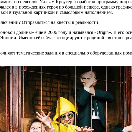
аммист и спелеолог Уильям Кроутер разработал программу под н
ался в в похождениях героя по большой пещере, однако график
ивой визуальной картинкой и смысловым наполнением.
ключений? Отправляться на квесты в реальности!
оновой долины» еще в 2006 году и назывался «Origin». В его ос
Японии. Именно её сейчас ассоциируют с родиной квестов в реа
ыполняют тематические задания в специально оборудованных по