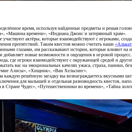
ределённое время, используя найденные предметы и решая голов
а», «Машина времени», «Индиана Джонс и затерянный храм».
гре участвуют актёры, которые взаимодействуют с игроками, соз
оления препятствий. Таким квестом можно считать наши
«Алькат
язанными глазами, им рассказывают истории, которые влияют на
ти добавляет новые возможности и ощущения в игровой процесс.
рода, где игроки взаимодействуют с окружающей средой и друг
окатать вас на эмоциональных качелях ужаса, страха, паники, б
умие Алисы», «Хищник», «Ван Хельсинг».
за каждую решённую загадку вы вознаграждаетесь вкусными шот
иключения для малышей и отдельная разновидность квестов, нап
в Стране Чудес», «Путешественники во времени», «Тайна золото