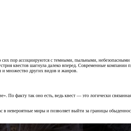
до сих пор ассоциируются с темными, пыльными, небезопасными
дустрия квестов шагнула далеко вперед. Современные компании п
ы и множество других видов и жанров.
ние». По факту так оно есть, ведь квест — это логически связан
с в невероятные миры и позволяет выйти за границы обыденност