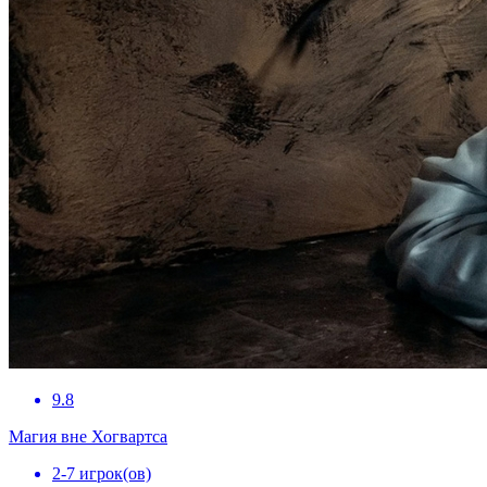
9.8
Магия вне Хогвартса
2-7 игрок(ов)