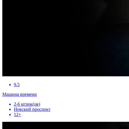
9.5
Машина времени
2-6 игрок(ов)
Невский проспект
12+