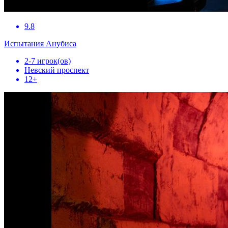
9.8
Испытания Анубиса
2-7 игрок(ов)
Невский проспект
12+