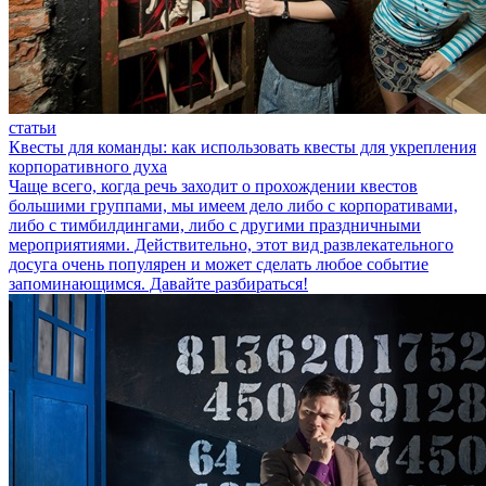
статьи
Квесты для команды: как использовать квесты для укрепления
корпоративного духа
Чаще всего, когда речь заходит о прохождении квестов
большими группами, мы имеем дело либо с корпоративами,
либо с тимбилдингами, либо с другими праздничными
мероприятиями. Действительно, этот вид развлекательного
досуга очень популярен и может сделать любое событие
запоминающимся. Давайте разбираться!