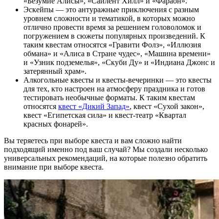
«Безумие Алисы», «Сайлент Хилл» и «Фараон».
Эскейпы — это антуражные приключения с разным
уровнем сложности и тематикой, в которых можно
отлично провести время за решением головоломок и
погружением в сюжеты популярных произведений. К
таким квестам относятся «Гравити Фолз», «Иллюзия
обмана» и «Алиса в Стране чудес», «Машина времени»
и «Узник подземелья», «Скуби Ду» и «Индиана Джонс и
затерянный храм».
Алкогольные квесты и квесты-вечеринки — это квесты
для тех, кто настроен на атмосферу праздника и готов
тестировать необычные форматы. К таким квестам
относятся
квест «Дикий Запад»
, квест «Сухой закон»,
квест «Египетская сила» и квест-театр «Квартал
красных фонарей».
Вы теряетесь при выборе квеста и вам сложно найти
подходящий именно под ваш случай? Мы создали несколько
универсальных рекомендаций, на которые полезно обратить
внимание при выборе квеста.