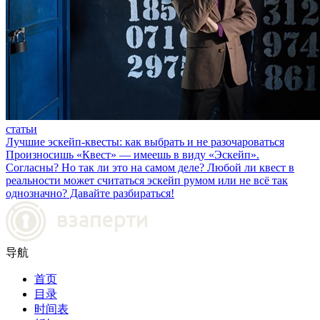
статьи
Лучшие эскейп-квесты: как выбрать и не разочароваться
Произносишь «Квест» — имеешь в виду «Эскейп».
Согласны? Но так ли это на самом деле? Любой ли квест в
реальности может считаться эскейп румом или не всё так
однозначно? Давайте разбираться!
导航
首页
目录
时间表