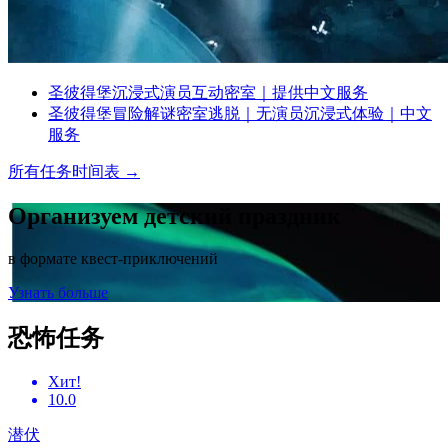
圣彼得堡沉浸式演员互动密室｜提供中文服务
圣彼得堡冒险解谜密室逃脱｜无演员沉浸式体验｜中文
服务
所有任务时间表
→
Организуем детский праздник
в формате квест-приключений
Узнать больше
恐怖任务
Хит!
10.0
潜伏