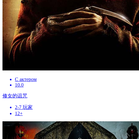
С актером
10.0
修女的诅咒
2-7 玩家
12+