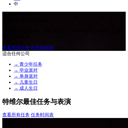
中
适合任何公司
特维尔最佳任务与表演
与演员一起的任务、密室逃脱,适合任何年龄!立即预订,沉浸于
精彩情感世界!
查看所有任务
任务时间表
适合任何公司
→ 青少年任务
→ 毕业派对
→ 单身派对
→ 儿童生日
→ 成人生日
特维尔最佳任务与表演
查看所有任务
任务时间表