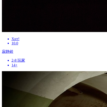
Хит!
10.0
寂静岭
2-8 玩家
14+