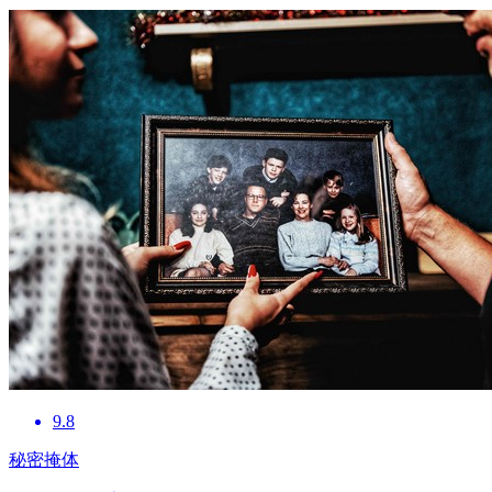
9.8
秘密掩体