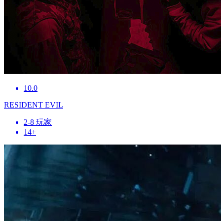
10.0
RESIDENT EVIL
2-8 玩家
14+