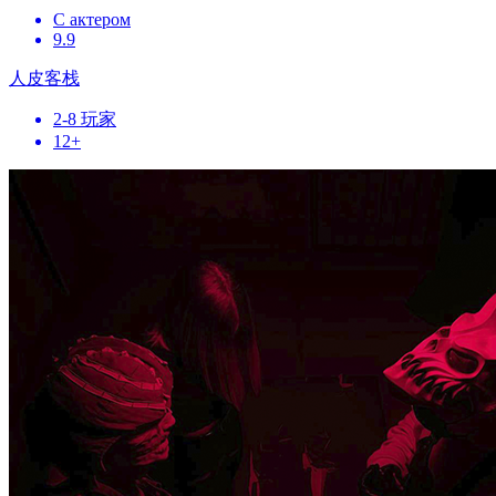
С актером
9.9
人皮客栈
2-8 玩家
12+