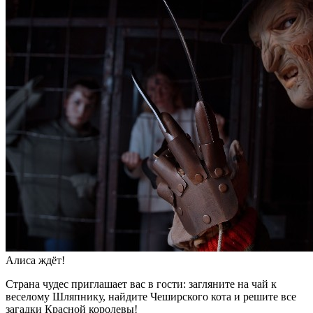
Алиса ждёт!
Страна чудес приглашает вас в гости: загляните на чай к
веселому Шляпнику, найдите Чеширского кота и решите все
загадки Красной королевы!