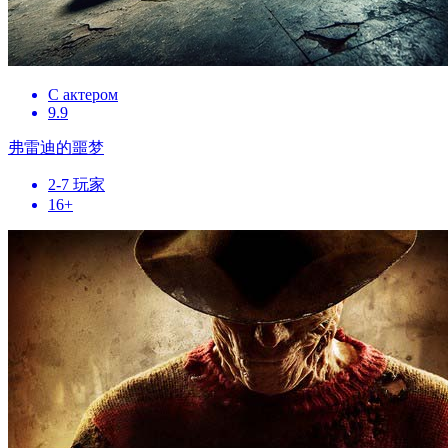
С актером
9.9
弗雷迪的噩梦
2-7 玩家
16+