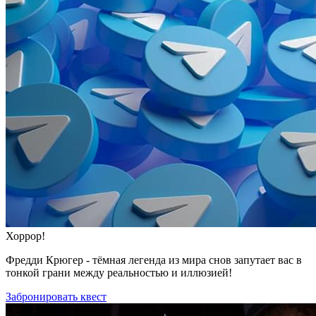
Хоррор!
Фредди Крюгер - тёмная легенда из мира снов запутает вас в
тонкой грани между реальностью и иллюзией!
Забронировать квест