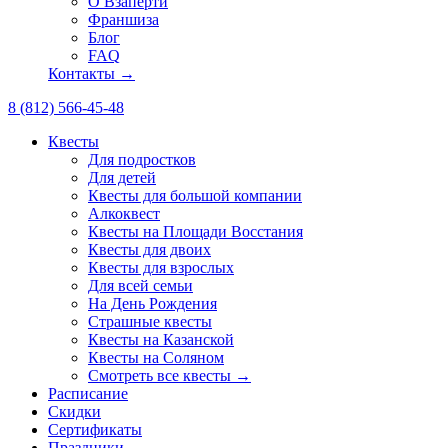
О Взаперти
Франшиза
Блог
FAQ
Контакты →
8 (812) 566-45-48
Квесты
Для подростков
Для детей
Квесты для большой компании
Алкоквест
Квесты на Площади Восстания
Квесты для двоих
Квесты для взрослых
Для всей семьи
На День Рождения
Страшные квесты
Квесты на Казанской
Квесты на Соляном
Смотреть все квесты →
Расписание
Скидки
Сертификаты
Праздники