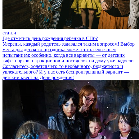
статьи
Где отметить день рождения ребенка в СПб?
Уверены, каждый родитель задавался таким вопросом! Выбор
места для детского праздника может стать серьезным
испытанием: особенно, когда все варианты — от детских
кафе, парков аттракционов и посиделок на дому уже надоели.
Согласитесь, хочется чего-то необычного, бюджетного и
увлекательного? И у нас есть беспроигрышный вариант —
детский квест на День рождения!