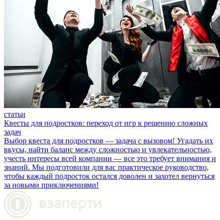
статьи
Квесты для подростков: переход от игр к решению сложных
задач
Выбор квеста для подростков — задача с вызовом! Угадать их
вкусы, найти баланс между сложностью и увлекательностью,
учесть интересы всей компании — все это требует внимания и
знаний. Мы подготовили для вас практическое руководство,
чтобы каждый подросток остался доволен и захотел вернуться
за новыми приключениями!