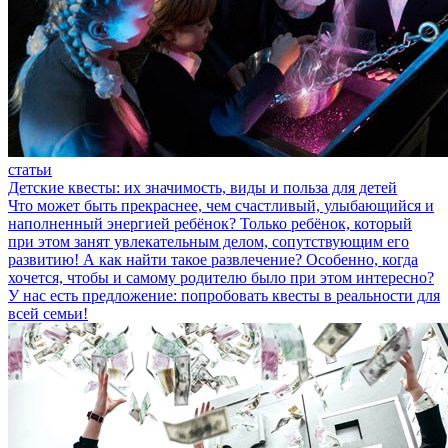
статьи
Детские квесты: их значимость, виды и польза для детей
Что может быть прекраснее, чем счастливый, улыбающийся и
наполненный энергией ребёнок? Только ребёнок, который
при этом занят увлекательным делом, сопутствующим его
развитию! А как найти такое развлечение? Особенно, когда
хочется, чтобы и самому родителю было при этом интересно?
У нас есть предложение: попробовать квесты в реальности для
всей семьи!