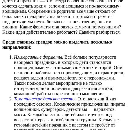
Детский праздник — это всегда особенное событие, которое
хочется сделать ярким, запоминающимся и по-настоящему
волшебным. Современные родители всё чаще отходят от
банальных сценариев с шариками и тортом и стремятся
подарить детям нечто большее — впечатления, опыт и
эмоции. Какие форматы становятся самыми популярными?
Какие идеи действительно работают?
Давайте разбираться.
Среди главных трендов можно выделить несколько
направлений:
Иммерсивные форматы.
Всё больше популярности
набирают праздники, в которых дети становятся
полноценными участниками сюжетных историй. Они
не просто наблюдают за происходящим, а играют роли,
решают задачи и взаимодействуют с персонажами.
Такой подход делает мероприятие не только
интересным, но и полезным для развития логики,
командной работы и креативного мышления.
Тематические детские квесты
.
Это настоящий хит
последних сезонов. Космические приключения, пираты,
волшебники, супергерои, детективы — вариантов
масса. Каждый квест для детей адаптируется под
возраст, интересы и особенности группы. К тому же
готовый детский праздник с квестом не требует от