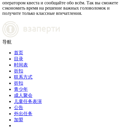
оператором квеста и сообщайте обо всём. Так вы сможете
сэкономить время на решение важных головоломок и
получите только классные впечатления.
导航
首页
目录
时间表
折扣
联系方式
折扣
青少年
成人聚会
儿童任务表演
公告
外出任务
加盟