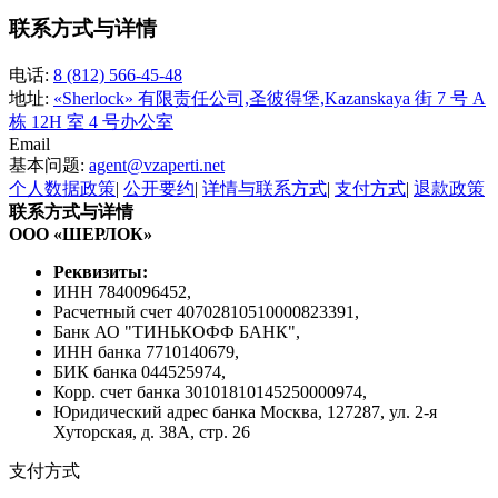
联系方式与详情
电话:
8 (812) 566-45-48
地址:
«Sherlock» 有限责任公司,圣彼得堡,Kazanskaya 街 7 号 A
栋 12H 室 4 号办公室
Email
基本问题:
agent@vzaperti.net
个人数据政策
|
公开要约
|
详情与联系方式
|
支付方式
|
退款政策
联系方式与详情
ООО «ШЕРЛОК»
Реквизиты:
ИНН 7840096452,
Расчетный счет 40702810510000823391,
Банк АО "ТИНЬКОФФ БАНК",
ИНН банка 7710140679,
БИК банка 044525974,
Корр. счет банка 30101810145250000974,
Юридический адрес банка Москва, 127287, ул. 2-я
Хуторская, д. 38А, стр. 26
支付方式