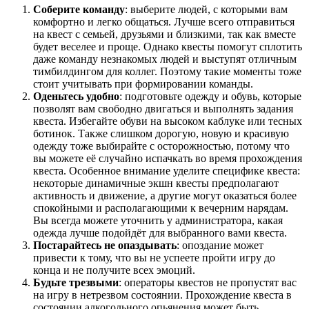
Соберите команду
: выберите людей, с которыми вам
комфортно и легко общаться. Лучше всего отправиться
на квест с семьей, друзьями и близкими, так как вместе
будет веселее и проще. Однако квесты помогут сплотить
даже команду незнакомых людей и выступят отличным
тимбилдингом для коллег. Поэтому такие моменты тоже
стоит учитывать при формировании команды.
Оденьтесь удобно
: подготовьте одежду и обувь, которые
позволят вам свободно двигаться и выполнять задания
квеста. Избегайте обуви на высоком каблуке или тесных
ботинок. Также слишком дорогую, новую и красивую
одежду тоже выбирайте с осторожностью, потому что
вы можете её случайно испачкать во время прохождения
квеста. Особенное внимание уделите специфике квеста:
некоторые динамичные экшн квесты предполагают
активность и движение, а другие могут оказаться более
спокойными и располагающими к вечерним нарядам.
Вы всегда можете уточнить у администратора, какая
одежда лучше подойдёт для выбранного вами квеста.
Постарайтесь не опаздывать
: опоздание может
привести к тому, что вы не успеете пройти игру до
конца и не получите всех эмоций.
Будьте трезвыми
: операторы квестов не пропустят вас
на игру в нетрезвом состоянии. Прохождение квеста в
состоянии алкогольного опьянения может быть