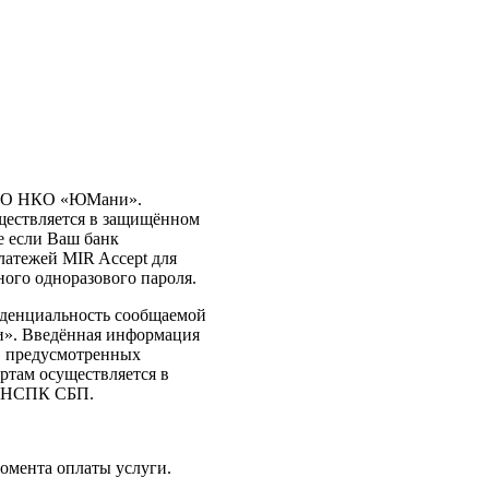
ООО НКО «ЮМани».
ществляется в защищённом
е если Ваш банк
латежей MIR Accept для
ного одноразового пароля.
иденциальность сообщаемой
». Введённая информация
в, предусмотренных
ртам осуществляется в
, НСПК СБП.
момента оплаты услуги.