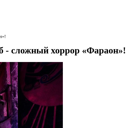
н»!
б - сложный хоррор «Фараон»!