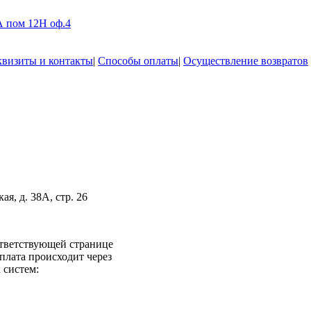
А пом 12Н оф.4
квизиты и контакты
|
Способы оплаты
|
Осуществление возвратов
я, д. 38А, стр. 26
ответствующей странице
плата происходит через
систем: