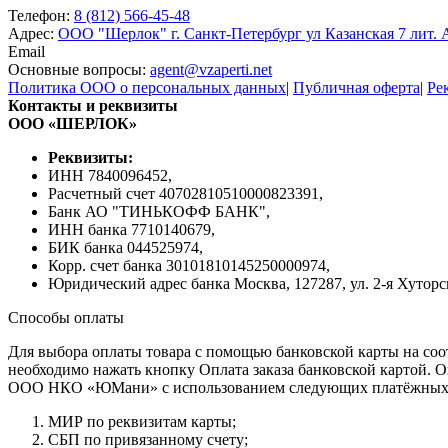
Телефон:
8 (812) 566-45-48
Адрес:
ООО "Шерлок" г. Санкт-Петербург ул Казанская 7 лит. 
Email
Основные вопросы:
agent@vzaperti.net
Политика ООО о персональных данных
|
Публичная оферта
|
Ре
Контакты и реквизиты
ООО «ШЕРЛОК»
Реквизиты:
ИНН 7840096452,
Расчетный счет 40702810510000823391,
Банк АО "ТИНЬКОФФ БАНК",
ИНН банка 7710140679,
БИК банка 044525974,
Корр. счет банка 30101810145250000974,
Юридический адрес банка Москва, 127287, ул. 2-я Хуторска
Способы оплаты
Для выбора оплаты товара с помощью банковской карты на со
необходимо нажать кнопку Оплата заказа банковской картой. О
ООО НКО «ЮМани» с использованием следующих платёжных 
МИР по реквизитам карты;
СБП по привязанному счету;