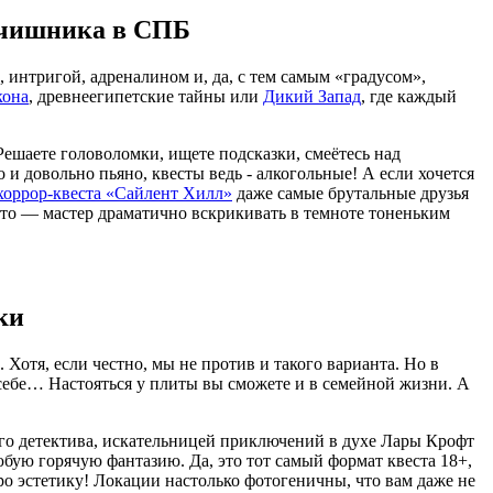
льчишника в СПБ
 интригой, адреналином и, да, с тем самым «градусом»,
кона
, древнеегипетские тайны или
Дикий Запад
, где каждый
Решаете головоломки, ищете подсказки, смеётесь над
и довольно пьяно, квесты ведь - алкогольные! А если хочется
хоррор-квеста «Сайлент Хилл»
даже самые брутальные друзья
 кто — мастер драматично вскрикивать в темноте тоненьким
ки
 Хотя, если честно, мы не против и такого варианта. Но в
себе… Настояться у плиты вы сможете и в семейной жизни. А
ого детектива, искательницей приключений в духе Лары Крофт
бую горячую фантазию. Да, это тот самый формат квеста 18+,
ро эстетику! Локации настолько фотогеничны, что вам даже не