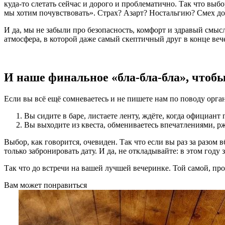
куда-то слетать сейчас и дорого и проблематично. Так что вы
мы хотим почувствовать». Страх? Азарт? Ностальгию? Смех до 
И да, мы не забыли про безопасность, комфорт и здравый смы
атмосфера, в которой даже самый скептичный друг в конце вече
И наше финальное «бла-бла-бла», чтоб
Если вы всё ещё сомневаетесь и не пишете нам по поводу орга
Вы сидите в баре, листаете ленту, ждёте, когда официант п
Вы выходите из квеста, обмениваетесь впечатлениями, рж
Выбор, как говорится, очевиден. Так что если вы раз за разом
только забронировать дату. И да, не откладывайте: в этом год
Так что до встречи на вашей лучшей вечеринке. Той самой, про
Вам может понравиться