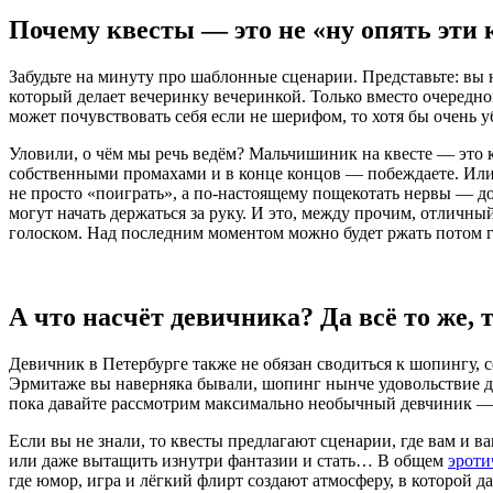
Почему квесты — это не «ну опять эти
Забудьте на минуту про шаблонные сценарии. Представьте: вы 
который делает вечеринку вечеринкой. Только вместо очередн
может почувствовать себя если не шерифом, то хотя бы очень 
Уловили, о чём мы речь ведём? Мальчишиник на квесте — это ко
собственными промахами и в конце концов — побеждаете. Или н
не просто «поиграть», а по-настоящему пощекотать нервы — д
могут начать держаться за руку. И это, между прочим, отличн
голоском. Над последним моментом можно будет ржать потом г
А что насчёт девичника? Да всё то же, 
Девичник в Петербурге также не обязан сводиться к шопингу, с
Эрмитаже вы наверняка бывали, шопинг нынче удовольствие до
пока давайте рассмотрим максимально необычный девчиник — 
Если вы не знали, то квесты предлагают сценарии, где вам и 
или даже вытащить изнутри фантазии и стать… В общем
эроти
где юмор, игра и лёгкий флирт создают атмосферу, в которой д