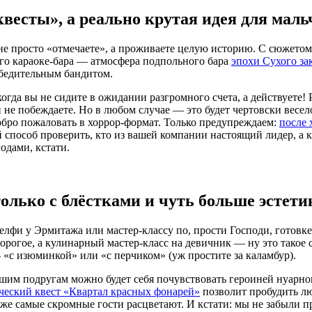
 квесты», а реально крутая идея для ма
не просто «отмечаете», а проживаете целую историю. С сюжетом,
ого караоке-бара — атмосфера подпольного бара
эпохи Сухого за
убедительным бандитом.
гда вы не сидите в ожидании разгромного счета, а действуете! 
е побеждаете. Но в любом случае — это будет чертовски весело 
обро пожаловать в хоррор-формат. Только предупреждаем:
после 
ый способ проверить, кто из вашей компании настоящий лидер, а
одами, кстати.
только с блёстками и чуть больше эстети
елфи у Эрмитажа или мастер-классу по, прости Господи, готовке.
рогое, а кулинарный мастер-класс на девичник — ну это такое 
«с изюминкой» или «с перчиком» (уж простите за каламбур).
вашим подругам можно будет себя почувствовать героиней нуарн
ческий квест «Квартал красных фонарей»
позволит пробудить лю
аже самые скромные гости расцветают. И кстати: мы не забыли п