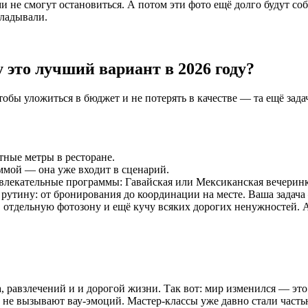
и не смогут остановиться. А потом эти фото ещё долго будут со
кладывали.
 это лучший вариант в 2026 году?
обы уложиться в бюджет и не потерять в качестве — та ещё задач
атные метры в ресторане.
ммой — она уже входит в сценарий.
азвлекательные программы: Гавайская или Мексиканская вечеринк
утину: от бронирования до координации на месте. Ваша задача 
бе, отдельную фотозону и ещё кучу всяких дорогих ненужностей.
, равзлечений и и дорогой жизни. Так вот: мир изменился — это
и не вызывают вау-эмоций. Мастер-классы уже давно стали част