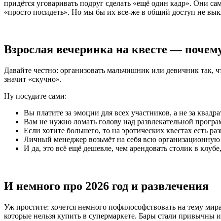
придётся уговаривать подруг сделать «ещё один кадр». Они сам
«просто посидеть». Но мы бы их все-же в общий доступ не вы
Взрослая вечеринка на квесте — почему
Давайте честно: организовать мальчишник или девичник так, чт
значит «скучно».
Ну посудите сами:
Вы платите за эмоции для всех участников, а не за квадр
Вам не нужно ломать голову над развлекательной програ
Если хотите большего, то на эротических квестах есть р
Личный менеджер возьмёт на себя всю организационную р
И да, это всё ещё дешевле, чем арендовать столик в клу
И немного про 2026 год и развлечения
Уж простите: хочется немного пофилософствовать на тему мира
которые нельзя купить в супермаркете. Бары стали привычны 