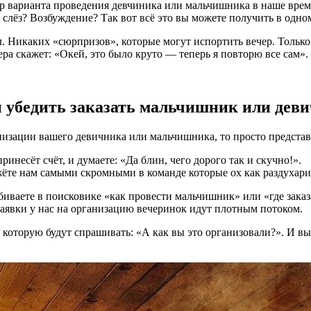
бор варианта проведения девчиника или мальчишника в наше врем
слёз? Возбуждение? Так вот всё это вы можете получить в одном
сл. Никаких «сюрпризов», которые могут испортить вечер. Толь
ра скажет: «Окей, это было круто — теперь я повторю все сам».
ы убедить заказать мальчишник или дев
низации вашего девичника или мальчишника, то просто представь
ринесёт счёт, и думаете: «Да блин, чего дорого так и скучно!».
ёте нам самыми скромными в команде которые ох как раздухарили
 вбиваете в поисковике «как провести мальчишник» или «где зака
у заявки у нас на организацию вечеринок идут плотным потоком.
 которую будут спрашивать: «А как вы это организовали?». И вы