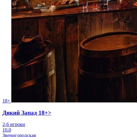
18+
Дикий Запад 18+>
2-6 игроки
10.0
Звенигородская