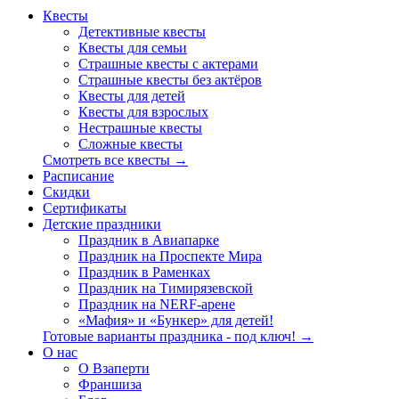
Квесты
Детективные квесты
Квесты для семьи
Страшные квесты с актерами
Страшные квесты без актёров
Квесты для детей
Квесты для взрослых
Нестрашные квесты
Сложные квесты
Смотреть все квесты →
Расписание
Скидки
Сертификаты
Детские праздники
Праздник в Авиапарке
Праздник на Проспекте Мира
Праздник в Раменках
Праздник на Тимирязевской
Праздник на NERF-арене
«Мафия» и «Бункер» для детей!
Готовые варианты праздника - под ключ! →
О нас
О Взаперти
Франшиза