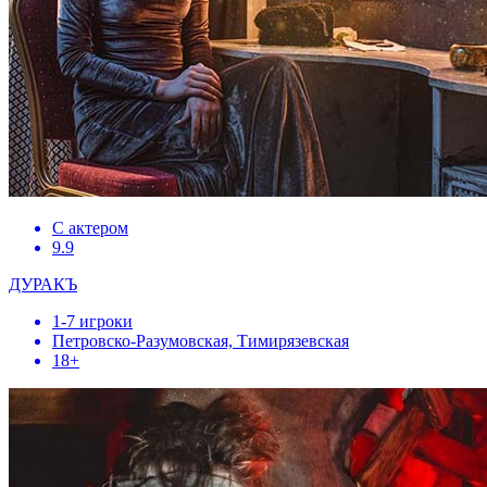
С актером
9.9
ДУРАКЪ
1-7 игроки
Петровско-Разумовская, Тимирязевская
18+