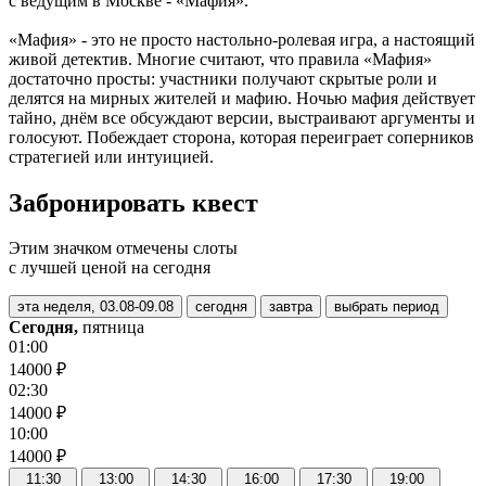
с ведущим в Москве - «Мафия».
«Мафия» - это не просто настольно-ролевая игра, а настоящий
живой детектив. Многие считают, что правила «Мафия»
достаточно просты: участники получают скрытые роли и
делятся на мирных жителей и мафию. Ночью мафия действует
тайно, днём все обсуждают версии, выстраивают аргументы и
голосуют. Побеждает сторона, которая переиграет соперников
стратегией или интуицией.
Забронировать квест
Этим значком отмечены слоты
с лучшей ценой на сегодня
эта неделя, 03.08-09.08
сегодня
завтра
выбрать период
Сегодня,
пятница
01:00
14000 ₽
02:30
14000 ₽
10:00
14000 ₽
11:30
13:00
14:30
16:00
17:30
19:00