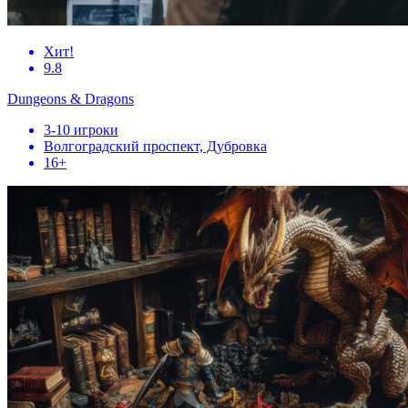
Хит!
9.8
Dungeons & Dragons
3-10 игроки
Волгоградский проспект, Дубровка
16+