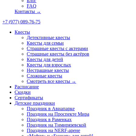
Блог
FAQ
Контакты →
+7 (977) 089-76-75
Квесты
Детективные квесты
Квесты для семьи
Страшные квесты с актерами
Страшные квесты без актёров
Квесты для детей
Квесты для взрослых
Нестрашные квесты
Сложные квесты
Смотреть все квесты →
Расписание
Скидки
Сертификаты
Детские праздники
Праздник в Авиапарке
Праздник на Проспекте Мира
Праздник в Раменках
Праздник на Тимирязевской
Праздник на NERF-арене
«Мафия» и «Бункер» для детей!