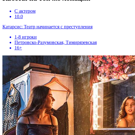
С актером
10.0
Катарсис: Театр начинается с преступления
1-8 игроки
Петровско-Разумовская, Тимирязевская
16+