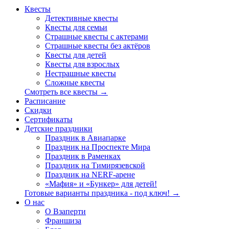
Квесты
Детективные квесты
Квесты для семьи
Страшные квесты с актерами
Страшные квесты без актёров
Квесты для детей
Квесты для взрослых
Нестрашные квесты
Сложные квесты
Смотреть все квесты →
Расписание
Скидки
Сертификаты
Детские праздники
Праздник в Авиапарке
Праздник на Проспекте Мира
Праздник в Раменках
Праздник на Тимирязевской
Праздник на NERF-арене
«Мафия» и «Бункер» для детей!
Готовые варианты праздника - под ключ! →
О нас
О Взаперти
Франшиза