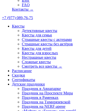
Блог
FAQ
Контакты →
+7 (977) 089-76-75
Квесты
Детективные квесты
Квесты для семьи
Страшные квесты с актерами
Страшные квесты без актёров
Квесты для детей
Квесты для взрослых
Нестрашные квесты
Сложные квесты
Смотреть все квесты →
Расписание
Скидки
Сертификаты
Детские праздники
Праздник в Авиапарке
Праздник на Проспекте Мира
Праздник в Раменках
Праздник на Тимирязевской
Праздник на NERF-арене
«Мафия» и «Бункер» для детей!