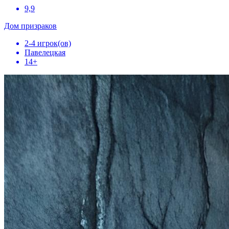
9,9
Дом призраков
2-4 игрок(ов)
Павелецкая
14+